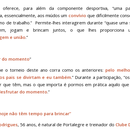
 oferece, para além da componente desportiva, “uma par
a, essencialmente, aos miúdos um
convívio
que dificilmente con
no de trabalho.” Permite-lhes interagirem durante “quase uma
em, jogam e brincam juntos, o que lhes proporciona 
gem e união
.”
ar do momento
”
ue o torneio deste ano corra como os anteriores:
pelo melho
os pais se divirtam e eu também
.” Durante a participação, “o
r que têm, mas o que importa é pormos em prática aquilo que
desfrutar do momento
.”
 hoje não têm tempo para brincar”
odrigues
, 56 anos, é natural de Portalegre e treinador do
Clube 