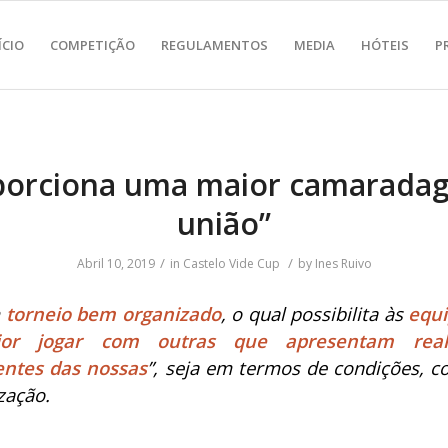
ÍCIO
COMPETIÇÃO
REGULAMENTOS
MEDIA
HÓTEIS
P
porciona uma maior camarada
união”
/
/
Abril 10, 2019
in
Castelo Vide Cup
by
Ines Ruivo
m
torneio bem organizado
, o qual possibilita às
equi
ior
jogar com outras que apresentam real
entes das nossas
”, seja em termos de condições, 
ização.