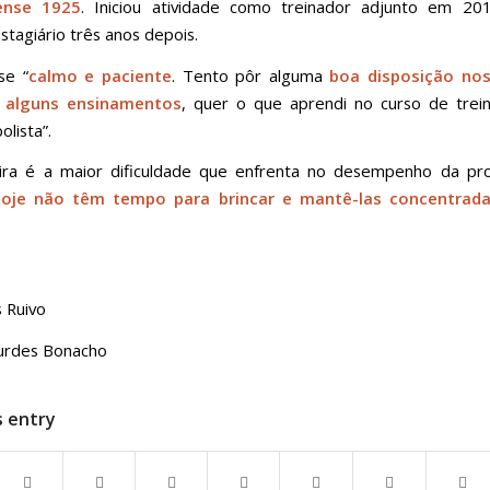
ense 1925
. Iniciou atividade como treinador adjunto em 2
stagiário três anos depois.
se “
calmo e paciente
. Tento pôr alguma
boa disposição nos
r alguns ensinamentos
, quer o que aprendi no curso de trei
olista”.
ira é a maior dificuldade que enfrenta no desempenho da prof
hoje não têm tempo para brincar e mantê-las concentrad
s Ruivo
urdes Bonacho
s entry