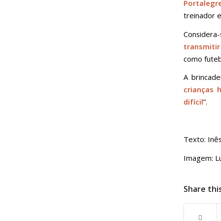
Portalegr
treinador e
Considera-
transmiti
como futeb
A brincade
crianças 
difícil
”.
Texto: Inê
Imagem: L
Share thi