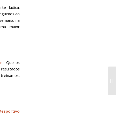
te lúdica.
seguimos ao
 semana, na
uma maior
r
. Que os
s resultados
 treinamos,
Desportivo