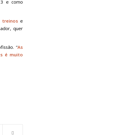
013 e como
 treinos
e
nador, quer
issão. “
As
as é muito