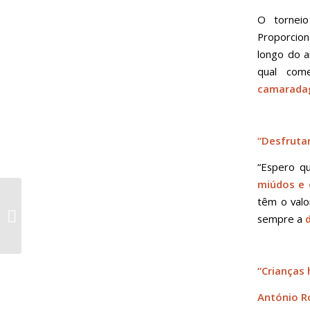
O torneio
Proporcion
longo do a
qual com
camarada
“Desfrut
“Espero q
miúdos e 
têm o valo
“Um dos melhores do
sempre a
país”
“Crianças
António R