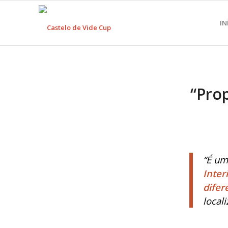
IN
“Pro
“É u
Inter
difer
local