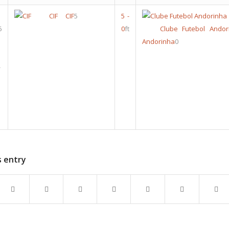
CIF
CIF
5
5
-
6
0
ft
Clube Futebol Andor
Andorinha
0
-
s entry