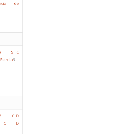
encia de
S C
 Estrela
9
C D
C D