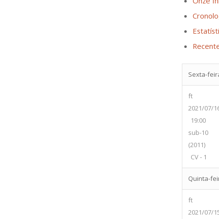
Onze Ini
Cronolo
Estatíst
Recent
Sexta-feira
ft
2021/07/1
19:00
sub-10
(2011)
CV - 1
Quinta-feir
ft
2021/07/1