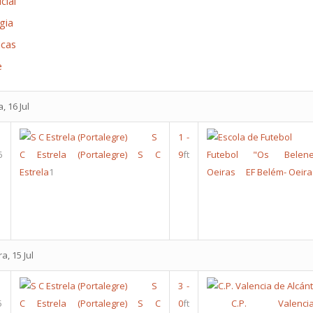
cial
gia
icas
e
, 16 Jul
S
1
-
6
C Estrela (Portalegre)
S C
9
ft
Futebol "Os Belen
Estrela
1
Oeiras
EF Belém- Oeira
a, 15 Jul
S
3
-
5
C Estrela (Portalegre)
S C
0
ft
C.P. Valen