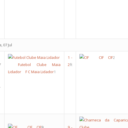
, 07 Jul
1
-
CIF
CIF
2
7
Futebol Clube Maia
2
ft
Lidador
F C Maia Lidador
1
L
CIF
CIF
9
9
-