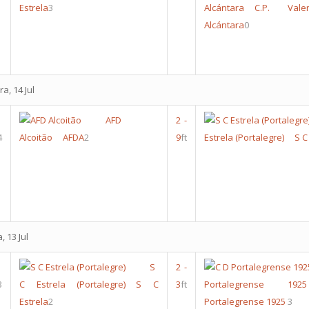
Estrela
3
Alcántara
C.P. Val
Alcántara
0
a, 14 Jul
AFD
2
-
4
Alcoitão
AFDA
2
9
ft
Estrela (Portalegre)
S C
, 13 Jul
S
2
-
3
C Estrela (Portalegre)
S C
3
ft
Portalegrense 1925
Estrela
2
Portalegrense 1925
3