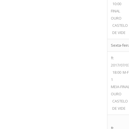
10:00
FINAL
OURO
CASTELO
DE VIDE
Sexta-feira
ft
2017/07/0
18:00
M-F
1
MEIA-FINA
OURO
CASTELO
DE VIDE
ft