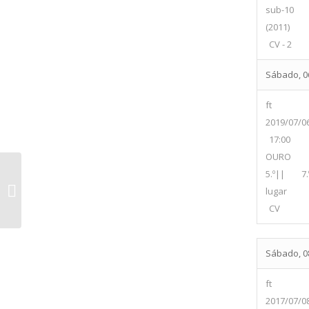
sub-10
(2011)
CV - 2
Sábado, 06
ft
2019/07/0
17:00
OURO
5.º|| 7.
Juventude Sport Campinense vs
lugar
G.M.D 1º J Alcoitão
CV
Sábado, 08
ft
2017/07/0