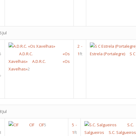
 Jul
2
-
6
A.D.R.C. «Os
1
ft
Estrela (Portalegre)
S C
Xavelhas»
A.D.R.C. «Os
Xavelhas»
2
º
 Jul
CIF
CIF
5
5
-
S.C.
8
1
ft
Salgueiros
S.C. Salgueiros