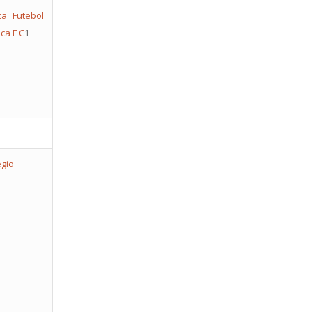
a Futebol
ca F C
1
égio