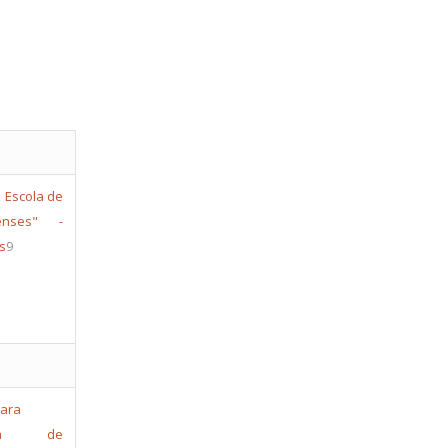
Escola de
enses" -
s
9
cia de