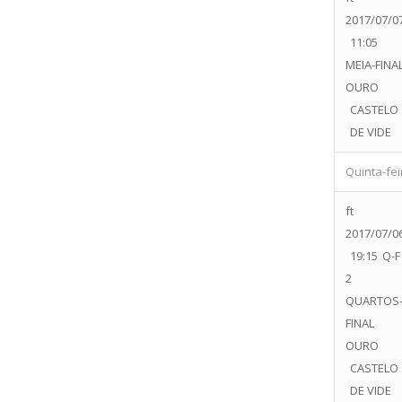
2017/07/0
11:05
MEIA-FINA
OURO
CASTELO
DE VIDE
Quinta-feir
ft
2017/07/0
19:15
Q-F
2
QUARTOS
FINAL
OURO
CASTELO
DE VIDE