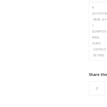
ft
2017/07/0
08:45
Q-F
1
QUARTOS
FINAL
OURO
CASTELO
DE VIDE
Share thi