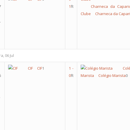
7
1
ft
Charneca da Caparic
Clube
Charneca da Capari
L
a, 06 Jul
CIF
CIF
1
1
-
Col
6
0
ft
Marista
Colégio Marista
0
-