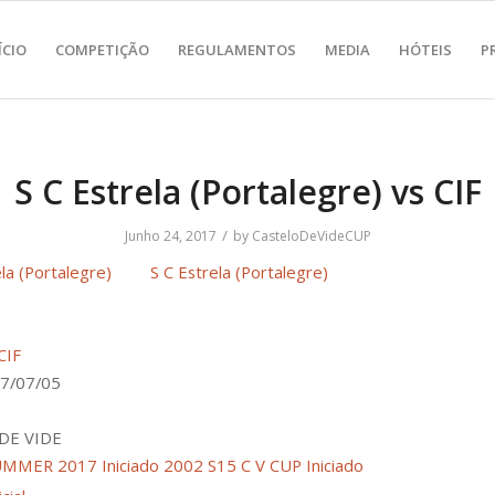
ÍCIO
COMPETIÇÃO
REGULAMENTOS
MEDIA
HÓTEIS
P
S C Estrela (Portalegre) vs CIF
/
Junho 24, 2017
by
CasteloDeVideCUP
S C Estrela (Portalegre)
CIF
7/07/05
DE VIDE
UMMER 2017 Iniciado 2002 S15
C V CUP Iniciado