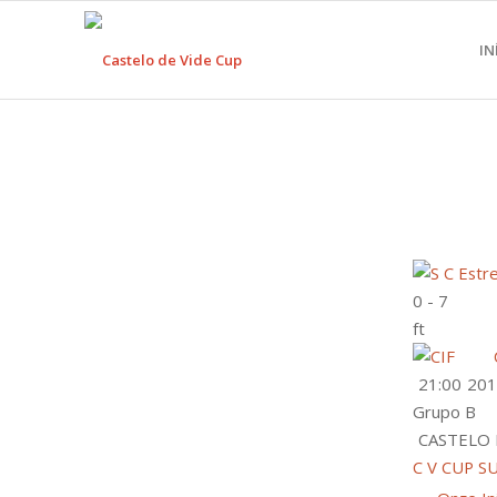
IN
0
-
7
ft
21:00
201
Grupo B
CASTELO 
C V CUP S