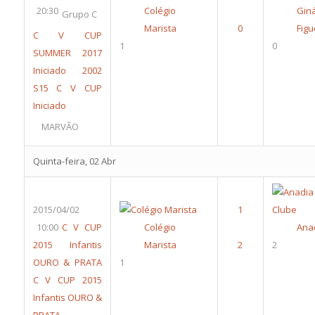
20:30
Colégio
Gin
Grupo C
Marista
Figu
C V CUP
1
0
SUMMER 2017
Iniciado 2002
S15
C V CUP
Iniciado
MARVÃO
Quinta-feira, 02 Abr
2015/04/02
10:00
C V CUP
Colégio
Anad
2015 Infantis
Marista
2
OURO & PRATA
1
C V CUP 2015
Infantis OURO &