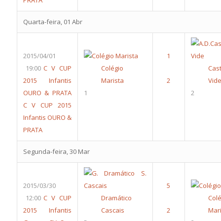
PRATA
Quarta-feira, 01 Abr
2015/04/01
19:00
C V CUP
Colégio
Cas
2015 Infantis
Marista
Vid
OURO & PRATA
1
2
C V CUP 2015
Infantis OURO &
PRATA
Segunda-feira, 30 Mar
2015/03/30
12:00
C V CUP
Dramático
Colé
2015 Infantis
Cascais
Mari