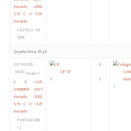
Iniciado 2002
S15
C V CUP
Iniciado
CASTELO DE
VIDE
Quarta-feira, 05 Jul
2017/07/05
09:30
CIF "B"
Colé
Grupo C
0
Mari
C V CUP
1
SUMMER 2017
Iniciado 2002
S15
C V CUP
Iniciado
PORTALEGRE
- 2