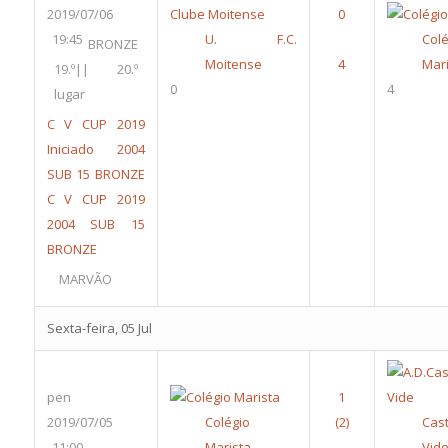
2019/07/06
19:45
U. F.C.
Colé
BRONZE
Moitense
Mari
19.º|| 20.º
0
4
lugar
C V CUP 2019
Iniciado 2004
SUB 15 BRONZE
C V CUP 2019
2004 SUB 15
BRONZE
MARVÃO
Sexta-feira, 05 Jul
pen
2019/07/05
Colégio
Cas
11:00
Marista
Vid