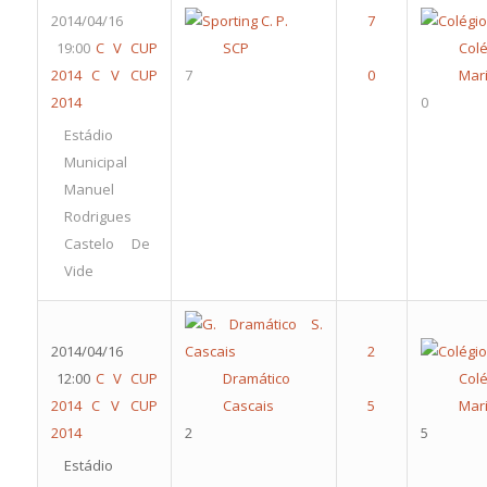
2014/04/16
19:00
C V CUP
SCP
Colé
2014
C V CUP
7
Mari
2014
0
Estádio
Municipal
Manuel
Rodrigues
Castelo De
Vide
2014/04/16
12:00
C V CUP
Dramático
Colé
2014
C V CUP
Cascais
Mari
2014
2
5
Estádio