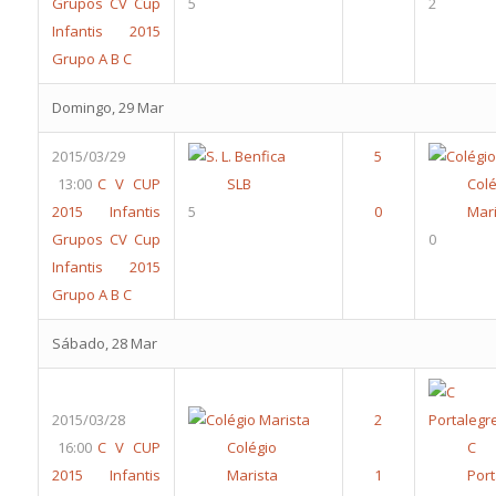
Grupos
CV Cup
5
2
Infantis 2015
Grupo A B C
Domingo, 29 Mar
2015/03/29
13:00
C V CUP
SLB
Colé
2015 Infantis
5
Mari
Grupos
CV Cup
0
Infantis 2015
Grupo A B C
Sábado, 28 Mar
2015/03/28
16:00
C V CUP
Colégio
2015 Infantis
Marista
Por