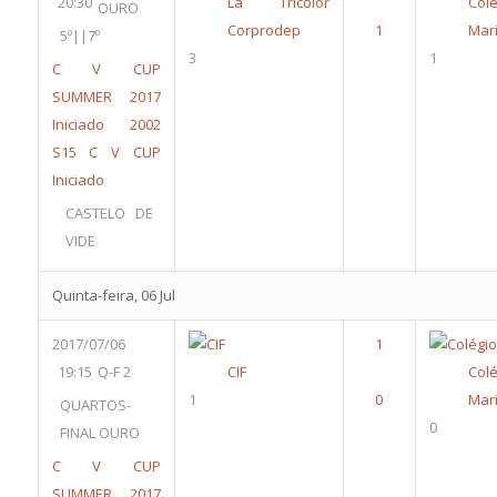
20:30
La Tricolor
Colé
OURO
Corprodep
Mari
5º||7º
3
1
C V CUP
SUMMER 2017
Iniciado 2002
S15
C V CUP
Iniciado
CASTELO DE
VIDE
Quinta-feira, 06 Jul
2017/07/06
19:15
Q-F 2
CIF
Colé
1
Mari
QUARTOS-
0
FINAL OURO
C V CUP
SUMMER 2017