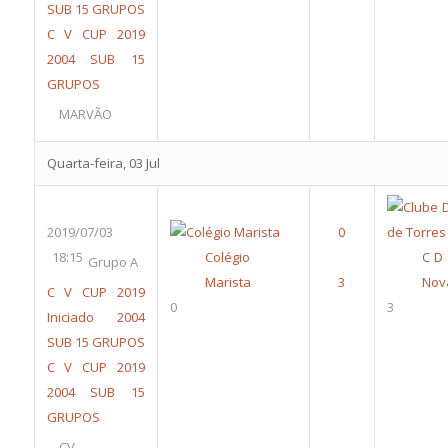
SUB 15 GRUPOS
C V CUP 2019
2004 SUB 15
GRUPOS
MARVÃO
Quarta-feira, 03 Jul
2019/07/03
18:15
Colégio
C D
Grupo A
Marista
Nov
C V CUP 2019
0
3
Iniciado 2004
SUB 15 GRUPOS
C V CUP 2019
2004 SUB 15
GRUPOS
CV