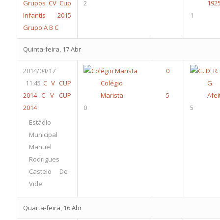
Grupos
CV Cup
2
192
Infantis 2015
1
Grupo A B C
Quinta-feira, 17 Abr
2014/04/17
11:45
C V CUP
Colégio
G.
2014
C V CUP
Marista
Afei
2014
0
5
Estádio
Municipal
Manuel
Rodrigues
Castelo De
Vide
Quarta-feira, 16 Abr