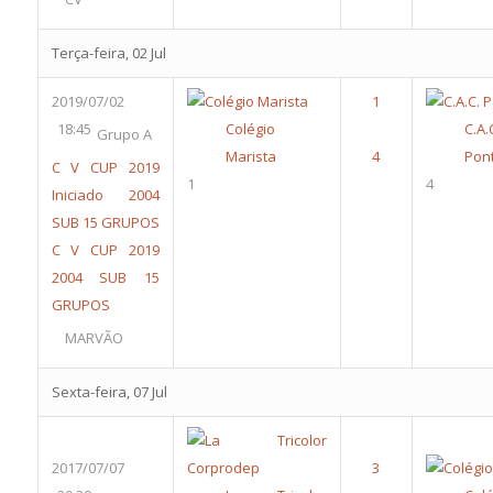
Terça-feira, 02 Jul
2019/07/02
18:45
Colégio
C.A.
Grupo A
Marista
Pon
C V CUP 2019
1
4
Iniciado 2004
SUB 15 GRUPOS
C V CUP 2019
2004 SUB 15
GRUPOS
MARVÃO
Sexta-feira, 07 Jul
2017/07/07