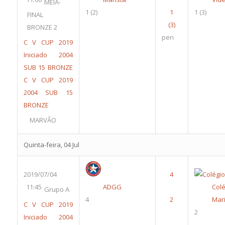
MEIA-
1
(2)
1
(3)
FINAL
BRONZE 2
pen
C V CUP 2019
Iniciado 2004
SUB 15 BRONZE
C V CUP 2019
2004 SUB 15
BRONZE
MARVÃO
Quinta-feira, 04 Jul
2019/07/04
11:45
ADGG
Colé
Grupo A
4
Mari
C V CUP 2019
2
Iniciado 2004