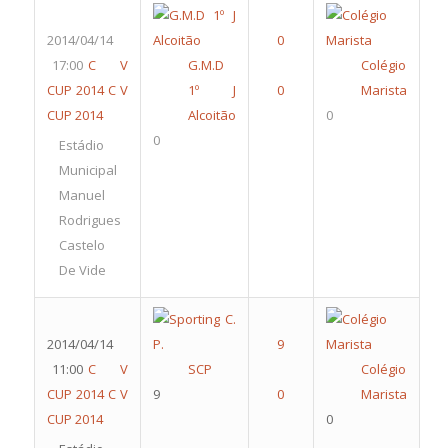
2014/04/14
17:00
C V
G.M.D
Colégio
CUP 2014
C V
1º J
Marista
CUP 2014
Alcoitão
0
0
Estádio
Municipal
Manuel
Rodrigues
Castelo
De Vide
2014/04/14
11:00
C V
SCP
Colégio
CUP 2014
C V
9
Marista
CUP 2014
0