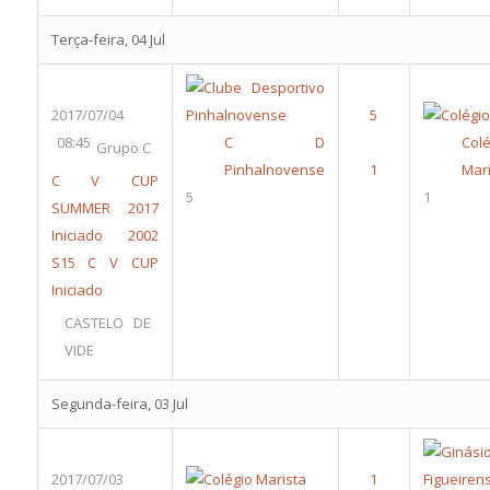
Terça-feira, 04 Jul
2017/07/04
08:45
C D
Colé
Grupo C
Pinhalnovense
Mari
C V CUP
5
1
SUMMER 2017
Iniciado 2002
S15
C V CUP
Iniciado
CASTELO DE
VIDE
Segunda-feira, 03 Jul
2017/07/03