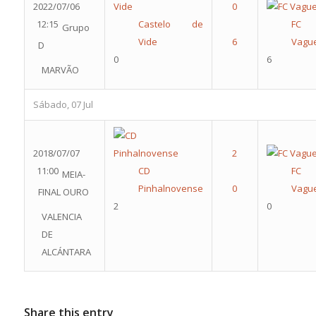
2022/07/06
12:15
Castelo de
FC
Grupo
Vide
Vagu
D
0
6
MARVÃO
Sábado, 07 Jul
2018/07/07
11:00
CD
FC
MEIA-
Pinhalnovense
Vagu
FINAL OURO
2
0
VALENCIA
DE
ALCÁNTARA
Share this entry