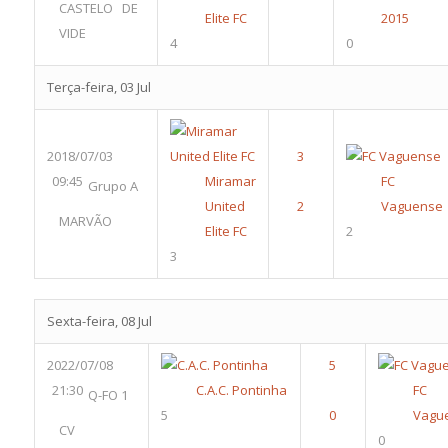
CASTELO DE
Elite FC
2015
VIDE
4
0
Terça-feira, 03 Jul
2018/07/03
09:45
Miramar
FC
Grupo A
United
Vaguense
MARVÃO
Elite FC
2
3
Sexta-feira, 08 Jul
2022/07/08
21:30
C.A.C. Pontinha
FC
Q-FO 1
5
Vagu
CV
0