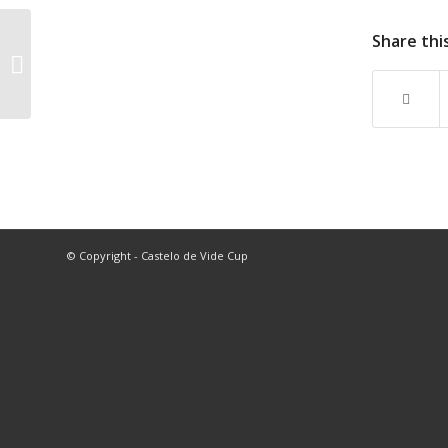
Share thi
C V CUP 2018
BENJAMINS A 2007 S11
© Copyright - Castelo de Vide Cup