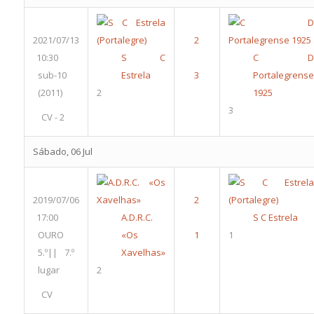
2021/07/13
10:30
S C
C D
sub-10
Estrela
Portalegrense
(2011)
2
1925
3
CV - 2
Sábado, 06 Jul
2019/07/06
17:00
A.D.R.C.
S C Estrela
OURO
«Os
1
5.º|| 7.º
Xavelhas»
lugar
2
CV