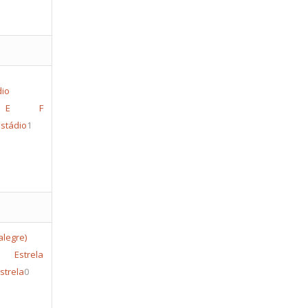
a E F
Estádio
1
trela
Estrela
0