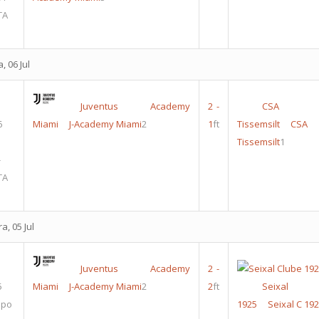
TA
, 06 Jul
Juventus Academy
2
-
CSA Mo
6
Miami
J-Academy Miami
2
1
ft
Tissemsilt
CSA 
Tissemsilt
1
-
TA
a, 05 Jul
Juventus Academy
2
-
5
Miami
J-Academy Miami
2
2
ft
Seixal
upo
1925
Seixal C 19