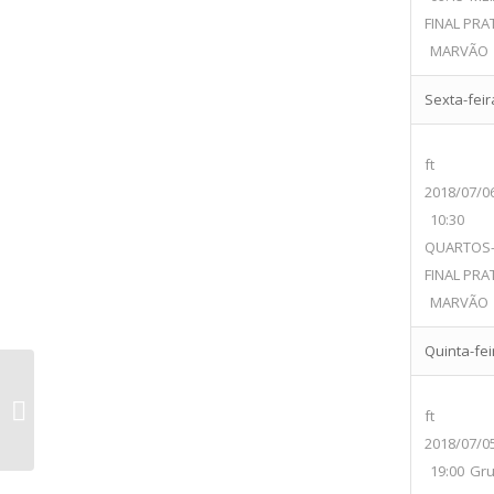
FINAL PRA
MARVÃO
Sexta-feira
ft
2018/07/0
10:30
QUARTOS
FINAL PRA
MARVÃO
Quinta-feir
CLUBE ATLÉTICO E CULTURAL vs
ft
SPORT GRUPO SACAVENENSE
2018/07/0
19:00
Gr