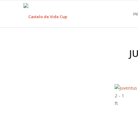
IN
J
2
-
1
ft