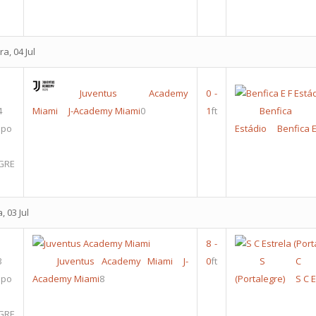
a, 04 Jul
Juventus Academy
0
-
4
Miami
J-Academy Miami
0
1
ft
Benfic
upo
Estádio
Benfica 
GRE
, 03 Jul
8
-
3
Juventus Academy Miami
J-
0
ft
S C Es
upo
Academy Miami
8
(Portalegre)
S C 
GRE