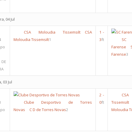
a, 04 Jul
CSA Moloudia Tissemsilt
CSA
1
-
4
Moloudia Tissemsilt
1
3
ft
SC
upo
Farense
Farense
3
 DE
RA
, 03 Jul
2
-
CSA 
3
Clube Desportivo de Torres
0
ft
Tissemsilt
upo
Novas
C D de Torres Novas
2
Moloudia Ti