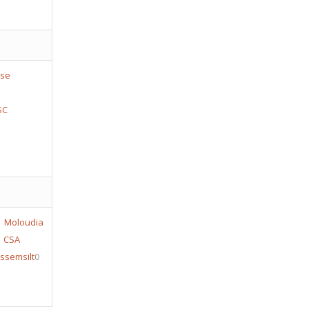
SC
Moloudia
CSA
ssemsilt
0