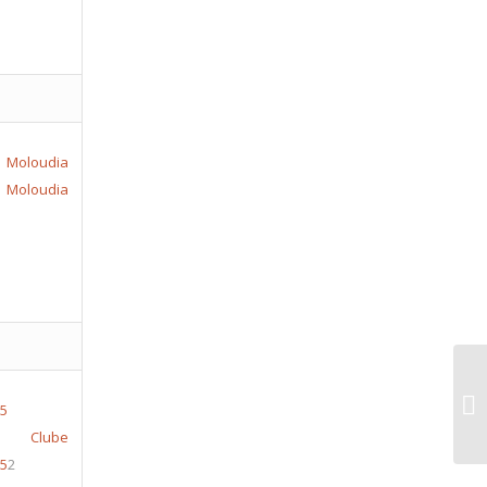
loudia
Moloudia
LE
 Clube
25
2