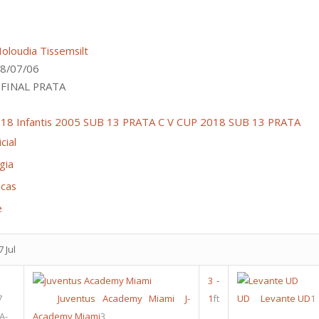
oloudia Tissemsilt
8/07/06
FINAL PRATA
18 Infantis 2005 SUB 13 PRATA
C V CUP 2018 SUB 13 PRATA
cial
gia
icas
e
 Jul
3
-
7
Juventus Academy Miami
J-
1
ft
UD
Levante UD
1
A-
Academy Miami
3