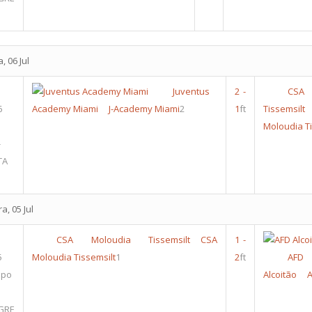
, 06 Jul
Juventus
2
-
CSA 
6
Academy Miami
J-Academy Miami
2
1
ft
Tissemsilt
Moloudia Ti
-
TA
a, 05 Jul
CSA Moloudia Tissemsilt
CSA
1
-
5
Moloudia Tissemsilt
1
2
ft
AFD
upo
Alcoitão
GRE