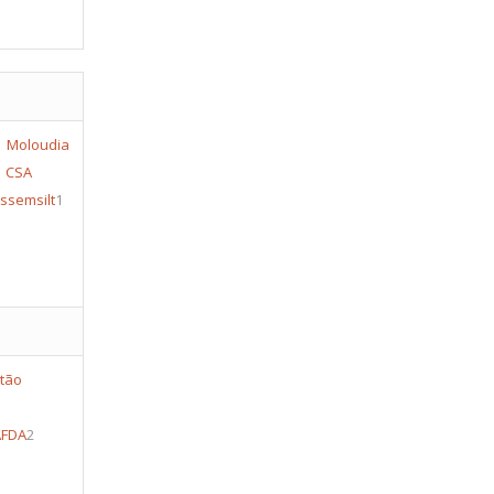
Moloudia
CSA
ssemsilt
1
AFDA
2