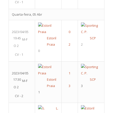
CV - 1
Quarta-feira, 05 Abr
2023/04/05
19:45
Estoril
SCP
M-F
Praia
2
O 2
0
CV - 1
2023/04/05
17:30
Estoril
SCP
M-F
Praia
3
O 2
1
CV - 2