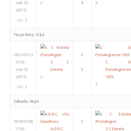
sub-10
2
9
(2011)
CV - 2
Terça-feira, 13 Jul
2021/07/13
10:30
S C
C D
sub-10
Estrela
Portalegrense
(2011)
2
1925
3
CV - 2
Sábado, 06 Jul
2019/07/06
17:00
A.D.R.C.
S C Estrela