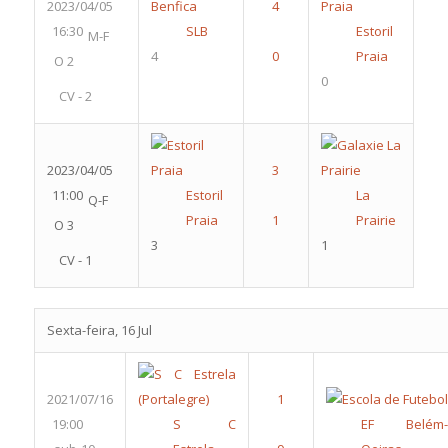
2023/04/05
16:30
SLB
Estoril
M-F
4
Praia
O 2
0
CV - 2
2023/04/05
11:00
Estoril
La
Q-F
Praia
Prairie
O 3
3
1
CV - 1
Sexta-feira, 16 Jul
2021/07/16
19:00
S C
EF Belém-