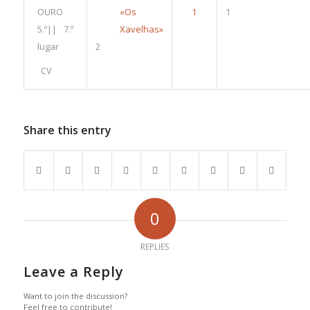
OURO
«Os
1
5.º|| 7.º
Xavelhas»
lugar
2
CV
Share this entry
0
REPLIES
Leave a Reply
Want to join the discussion?
Feel free to contribute!