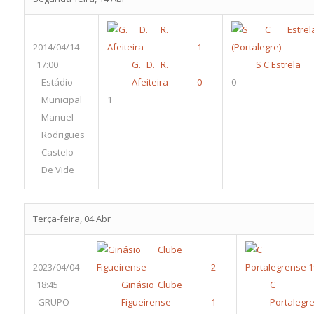
2014/04/14
17:00
G. D. R.
S C Estrela
Estádio
Afeiteira
0
Municipal
1
Manuel
Rodrigues
Castelo
De Vide
Terça-feira, 04 Abr
2023/04/04
18:45
Ginásio Clube
C 
GRUPO
Figueirense
Portalegr