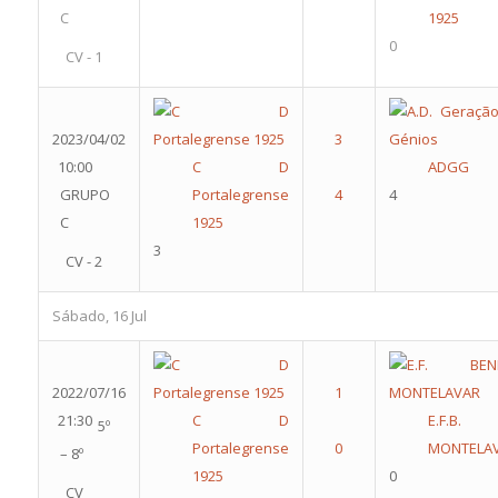
C
1925
0
CV - 1
2023/04/02
10:00
C D
ADGG
GRUPO
Portalegrense
4
C
1925
3
CV - 2
Sábado, 16 Jul
2022/07/16
21:30
C D
E.F.B.
5º
Portalegrense
MONTELA
– 8º
1925
0
CV