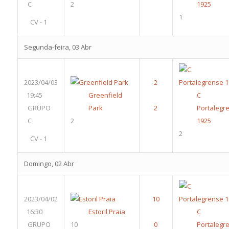
C
2
1925
1
CV - 1
Segunda-feira, 03 Abr
2023/04/03
19:45
Greenfield
C 
GRUPO
Park
Portalegr
C
2
1925
2
CV - 1
Domingo, 02 Abr
2023/04/02
16:30
Estoril Praia
C 
GRUPO
10
Portalegr