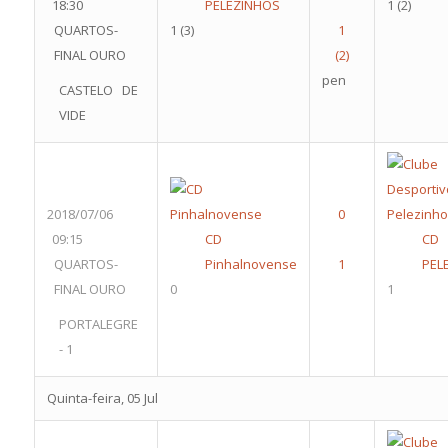
18:30
PELEZINHOS
1
(2)
QUARTOS-
1
(3)
FINAL OURO
pen
CASTELO DE
VIDE
2018/07/06
09:15
CD
CD
QUARTOS-
Pinhalnovense
PEL
FINAL OURO
0
1
PORTALEGRE
- 1
Quinta-feira, 05 Jul