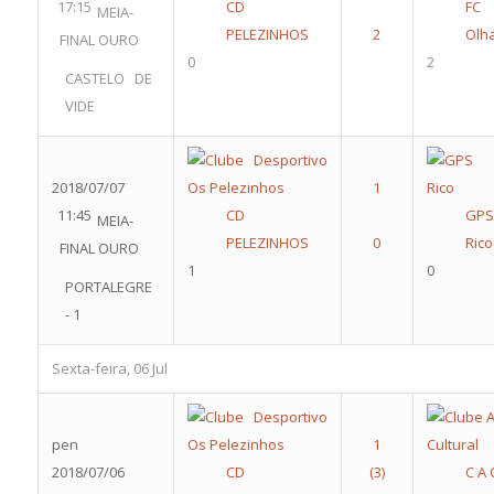
17:15
CD
F
MEIA-
PELEZINHOS
Olh
FINAL OURO
0
2
CASTELO DE
VIDE
2018/07/07
11:45
CD
GPS
MEIA-
PELEZINHOS
Rico
FINAL OURO
1
0
PORTALEGRE
- 1
Sexta-feira, 06 Jul
pen
2018/07/06
CD
C A 