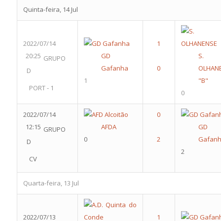
Quinta-feira, 14 Jul
2022/07/14
20:25
GD
S. 
GRUPO
Gafanha
OLHAN
D
1
"B"
PORT - 1
0
2022/07/14
12:15
AFDA
GD
GRUPO
0
Gafan
D
2
CV
Quarta-feira, 13 Jul
2022/07/13