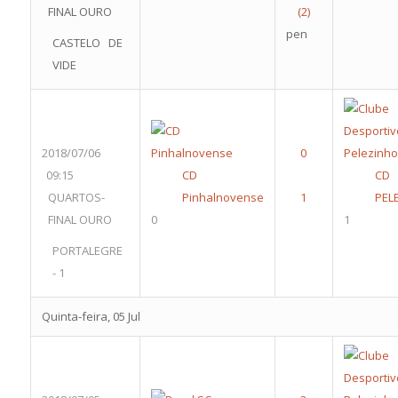
FINAL OURO
pen
CASTELO DE
VIDE
2018/07/06
09:15
CD
CD
QUARTOS-
Pinhalnovense
PEL
FINAL OURO
0
1
PORTALEGRE
- 1
Quinta-feira, 05 Jul