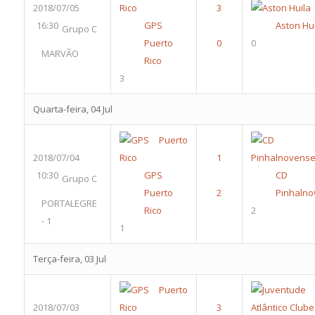
2018/07/05
16:30
GPS
Aston Hu
Grupo C
Puerto
0
MARVÃO
Rico
3
Quarta-feira, 04 Jul
2018/07/04
10:30
GPS
CD
Grupo C
Puerto
Pinhaln
PORTALEGRE
Rico
2
- 1
1
Terça-feira, 03 Jul
2018/07/03