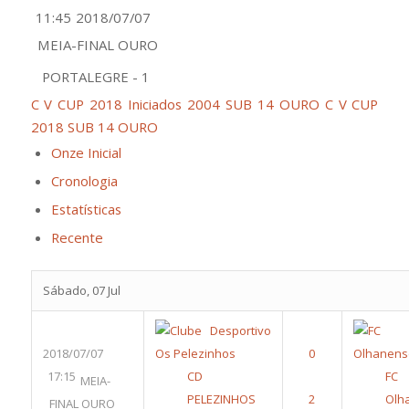
11:45
2018/07/07
MEIA-FINAL OURO
PORTALEGRE - 1
C V CUP 2018 Iniciados 2004 SUB 14 OURO
C V CUP
2018 SUB 14 OURO
Onze Inicial
Cronologia
Estatísticas
Recente
Sábado, 07 Jul
2018/07/07
17:15
CD
F
MEIA-
PELEZINHOS
Olh
FINAL OURO