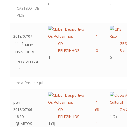
0
2
CASTELO DE
VIDE
2018/07/07
11:45
CD
GPS
MEIA-
PELEZINHOS
Rico
FINAL OURO
1
0
PORTALEGRE
- 1
Sexta-feira, 06 Jul
pen
2018/07/06
CD
C A 
18:30
PELEZINHOS
1
(2)
QUARTOS-
1
(3)