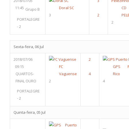
2018/07/05
11:45
Doral SC
CD
Grupo B
3
PEL
PORTALEGRE
2
- 2
Sexta-feira, 06 Jul
2018/07/06
09:15
FC
GPS Pu
QUARTOS-
Vaguense
Rico
FINAL OURO
2
4
PORTALEGRE
- 2
Quinta-feira, 05 Jul