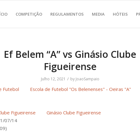
ÍCIO
COMPETIÇÃO
REGULAMENTOS
MEDIA
HÓTEIS
P
Ef Belem “A” vs Ginásio Clube
Figueirense
/
Julho 12, 2021
by
JoaoSampaio
Escola de Futebol "Os Belenenses" - Oeiras "A"
Ginásio Clube Figueirense
1/07/14
09)