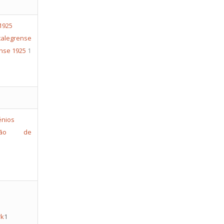
egrense
ense 1925
1
ção de
rk
1