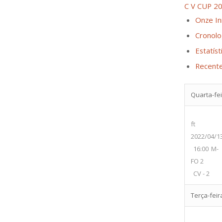
C V CUP 20
Onze Ini
Cronolo
Estatíst
Recent
Quarta-fei
ft
2022/04/1
16:00
M-
FO 2
CV - 2
Terça-feir