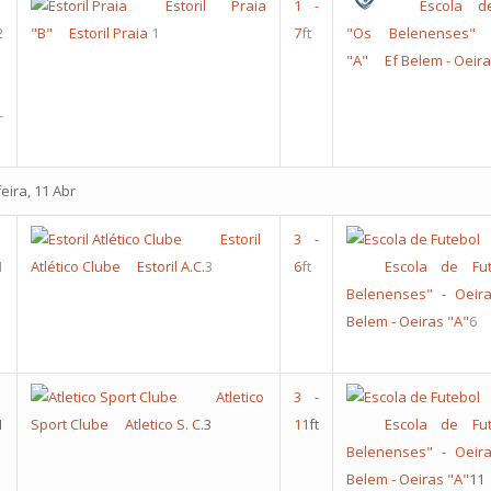
Estoril Praia
1
-
Escola d
2
"B"
Estoril Praia
1
7
ft
"Os Belenenses" 
"A"
Ef Belem - Oeira
-
ira, 11 Abr
Estoril
3
-
1
Atlético Clube
Estoril A.C.
3
6
ft
Escola de Fu
Belenenses" - Oeir
Belem - Oeiras "A"
6
Atletico
3
-
1
Sport Clube
Atletico S. C.
3
11
ft
Escola de Fu
Belenenses" - Oeir
Belem - Oeiras "A"
11