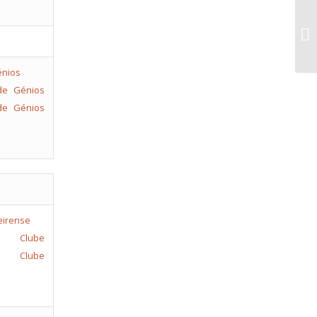
AF
19
de Génios
de Génios
 Clube
io Clube