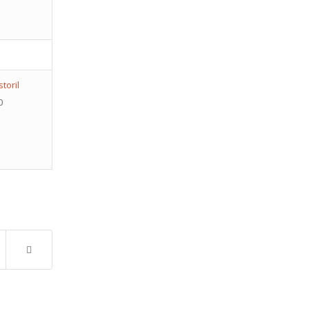
storil
0