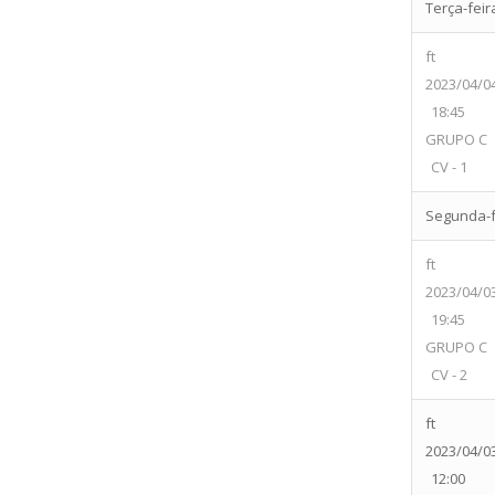
Terça-feir
ft
2023/04/0
18:45
GRUPO C
CV - 1
Segunda-fe
ft
2023/04/0
19:45
GRUPO C
CV - 2
ft
2023/04/0
12:00