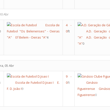
10 Abr
Escola de
4
-
0
Futebol "Os Belenenses" - Oeiras
0
ft
A.D. Geração 
"A"
Ef Belem - Oeiras "A"
4
"A"
A.D. Geração 
"A"
0
ra, 05 Abr
9
-
5
Escola de Futebol D.Joao I
E.
0
ft
Ginásio
F. D. João I
9
Figueirense
Ginás
Figueirense
0