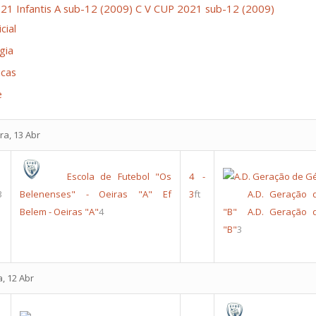
21 Infantis A sub-12 (2009)
C V CUP 2021 sub-12 (2009)
cial
gia
icas
e
ra, 13 Abr
Escola de Futebol "Os
4
-
3
Belenenses" - Oeiras "A"
Ef
3
ft
A.D. Geração 
Belem - Oeiras "A"
4
"B"
A.D. Geração 
"B"
3
a, 12 Abr