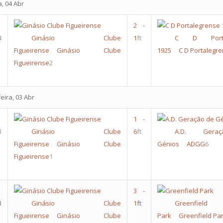
a, 04 Abr
2
-
4
Ginásio Clube
1
ft
C D Portal
Figueirense
Ginásio Clube
1925
C D Portalegr
Figueirense
2
ira, 03 Abr
1
-
3
Ginásio Clube
6
ft
A.D. Gera
Figueirense
Ginásio Clube
Génios
ADGG
6
Figueirense
1
3
-
3
Ginásio Clube
1
ft
Greenfield
Figueirense
Ginásio Clube
Park
Greenfield Pa