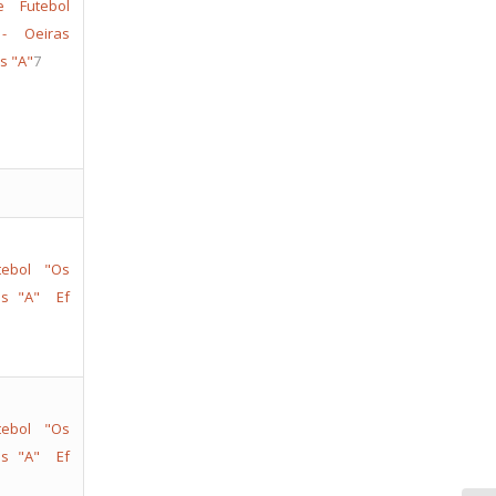
e Futebol
- Oeiras
s "A"
7
tebol "Os
as "A"
Ef
tebol "Os
as "A"
Ef