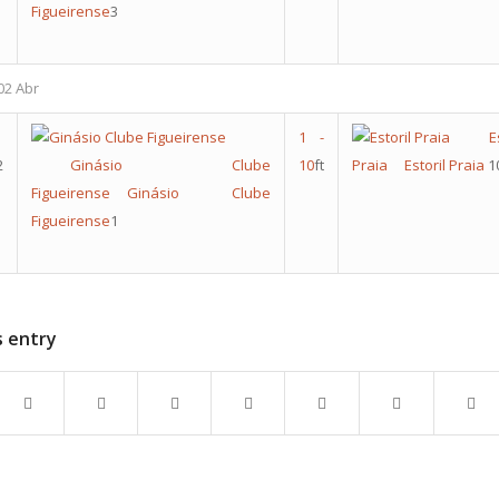
Figueirense
3
02 Abr
1
-
E
2
Ginásio Clube
10
ft
Praia
Estoril Praia
1
Figueirense
Ginásio Clube
Figueirense
1
s entry