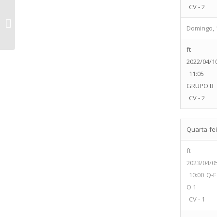
CV - 2
A.R.D.C. Gondim Maia vs G S
Carcavelos
Domingo, 
ft
2022/04/1
11:05
GRUPO B
CV - 2
Quarta-fei
ft
2023/04/0
10:00
Q-F
O 1
CV - 1