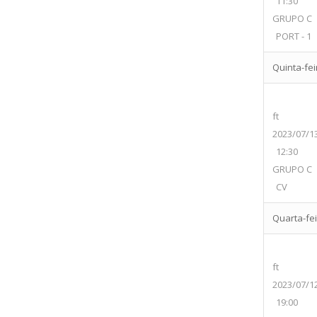
11:30
GRUPO C
PORT - 1
Quinta-feir
ft
2023/07/1
12:30
GRUPO C
CV
Quarta-feir
ft
2023/07/1
19:00