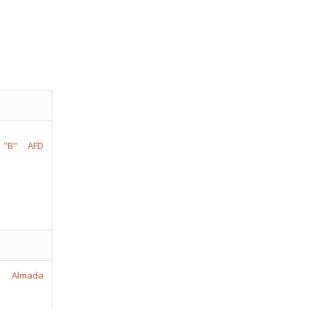
 "B"
AFD
lmada