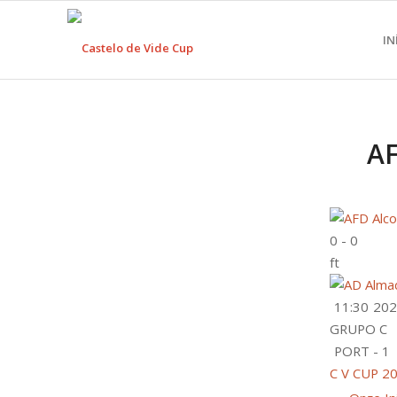
IN
AF
0
-
0
ft
11:30
202
GRUPO C
PORT - 1
C V CUP 20