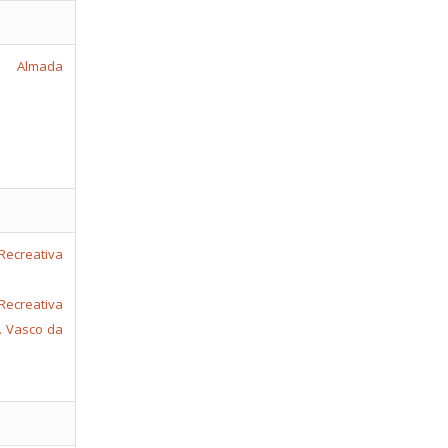
lmada
ecreativa
C. Vasco da