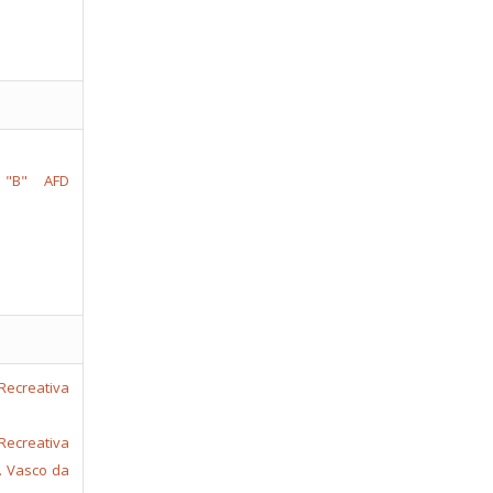
 "B"
AFD
ecreativa
C. Vasco da