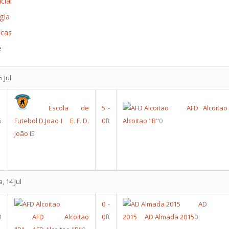
cial
gia
icas
e
 Jul
Escola de
5
-
AFD Alcoitao
5
Futebol D.Joao I
E. F. D.
0
ft
Alcoitao "B"
0
João I
5
, 14 Jul
0
-
AD A
4
AFD Alcoitao
0
ft
2015
AD Almada 2015
0