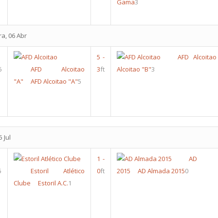
Gama
3
ra, 06 Abr
5
-
AFD Alcoitao
6
AFD Alcoitao
3
ft
Alcoitao "B"
3
"A"
AFD Alcoitao "A"
5
 Jul
1
-
AD A
5
Estoril Atlético
0
ft
2015
AD Almada 2015
0
Clube
Estoril A.C.
1