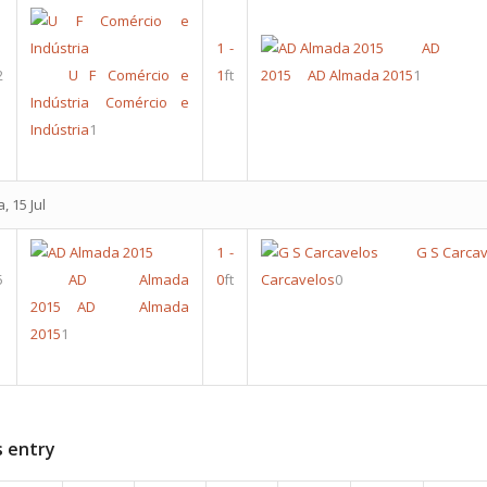
1
-
AD A
2
U F Comércio e
1
ft
2015
AD Almada 2015
1
Indústria
Comércio e
Indústria
1
, 15 Jul
1
-
G S Carca
5
AD Almada
0
ft
Carcavelos
0
2015
AD Almada
2015
1
s entry