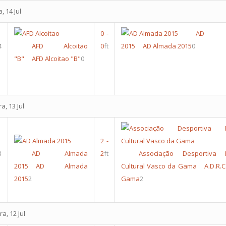
, 14 Jul
0
-
AD A
4
AFD Alcoitao
0
ft
2015
AD Almada 2015
0
"B"
AFD Alcoitao "B"
0
a, 13 Jul
2
-
3
AD Almada
2
ft
Associação Desportiva R
2015
AD Almada
Cultural Vasco da Gama
A.D.R.
2015
2
Gama
2
a, 12 Jul