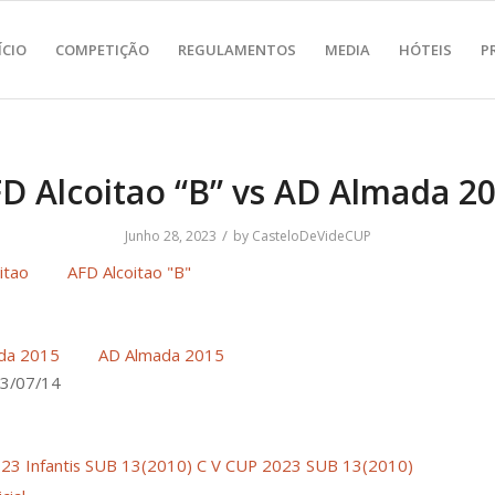
ÍCIO
COMPETIÇÃO
REGULAMENTOS
MEDIA
HÓTEIS
P
D Alcoitao “B” vs AD Almada 2
/
Junho 28, 2023
by
CasteloDeVideCUP
AFD Alcoitao "B"
AD Almada 2015
3/07/14
23 Infantis SUB 13(2010)
C V CUP 2023 SUB 13(2010)