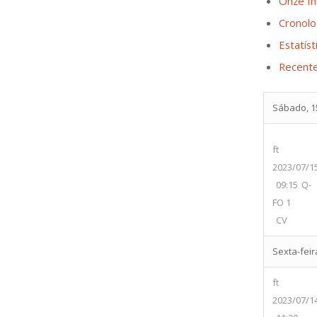
Onze Ini
Cronolo
Estatíst
Recent
Sábado, 15
ft
2023/07/1
09:15
Q-
FO 1
CV
Sexta-feira
ft
2023/07/1