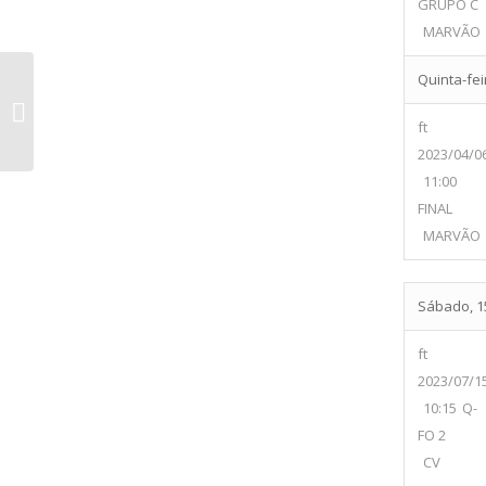
GRUPO C
MARVÃO
Quinta-fei
Estoril Atlético Clube vs AFD Alcoitao
“A”
ft
2023/04/0
11:00
FINAL
MARVÃO
Sábado, 15
ft
2023/07/1
10:15
Q-
FO 2
CV