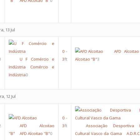
"B"
AFD Alcoitao "B"
0
a, 13 Jul
0
-
AFD Alcoitao
3
U F Comércio e
3
ft
Alcoitao "B"
3
Indústria
Comércio e
Indústria
0
a, 12 Jul
0
-
2
AFD Alcoitao
3
ft
Associação Desportiva R
"B"
AFD Alcoitao "B"
0
Cultural Vasco da Gama
A.D.R.