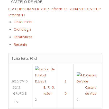
CASTELO DE VIDE
C V CUP SUMMER 2017 Infantis 11 2004 S13
C V CUP
Infantis 11
Onze Inicial
Cronologia
Estatísticas
Recente
Sexta-feira, 10 Jul
2026/07/10
20:15
E. F. D.
Castelo
GRUPO B
João I
de Vide
2
0
CV