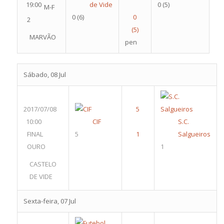
19:00
de Vide
0
(5)
M-F
0
(6)
2
MARVÃO
pen
Sábado, 08 Jul
2017/07/08
10:00
CIF
S.C.
FINAL
5
Salgueiros
OURO
1
CASTELO
DE VIDE
Sexta-feira, 07 Jul