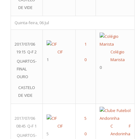
DE VIDE
Quinta-feira, 06 Jul
2017/07/06
19:15
Q-F 2
CIF
Colégio
1
Marista
QUARTOS-
0
FINAL
OURO
CASTELO
DE VIDE
2017/07/06
08:45
Q-F 1
CIF
C F
5
Andorinha
QUARTOS-