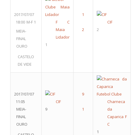
2017/07/07
18:00
M-F 1
F C
CIF
Maia
2
MEIA-
Lidador
FINAL
1
OURO
CASTELO
DE VIDE
2017/07/07
11:05
CIF
Charneca
MEIA-
9
da
FINAL
Caparica F
OURO
C
1
CASTELO