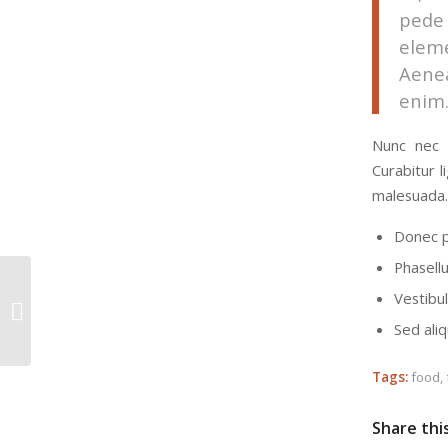
pede 
elem
Aenea
enim
Nunc nec n
Curabitur l
malesuada. 
Donec p
Phasellu
Vestibul
Entry with Audio
Sed aliq
Tags:
food
,
Share thi