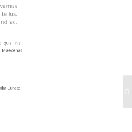
Vivamus
ellus.
end ac,
quis, nisi.
eo. Maecenas
ilia Curae;