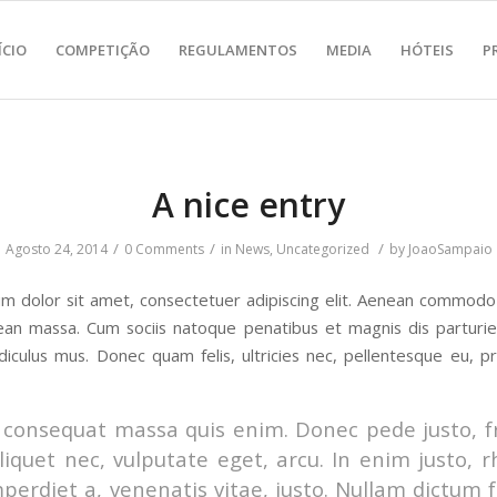
ÍCIO
COMPETIÇÃO
REGULAMENTOS
MEDIA
HÓTEIS
P
A nice entry
/
/
/
Agosto 24, 2014
0 Comments
in
News
,
Uncategorized
by
JoaoSampaio
m dolor sit amet, consectetuer adipiscing elit. Aenean commodo 
ean massa. Cum sociis natoque penatibus et magnis dis parturi
diculus mus. Donec quam felis, ultricies nec, pellentesque eu, p
 consequat massa quis enim. Donec pede justo, fr
aliquet nec, vulputate eget, arcu. In enim justo, 
mperdiet a, venenatis vitae, justo. Nullam dictum f