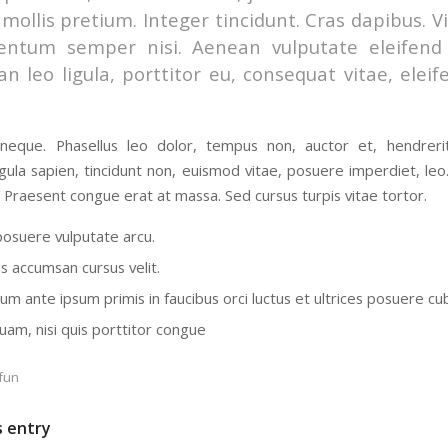
mollis pretium. Integer tincidunt. Cras dapibus. 
entum semper nisi. Aenean vulputate eleifend t
n leo ligula, porttitor eu, consequat vitae, eleif
.
eque. Phasellus leo dolor, tempus non, auctor et, hendrerit 
igula sapien, tincidunt non, euismod vitae, posuere imperdiet, l
Praesent congue erat at massa. Sed cursus turpis vitae tortor.
osuere vulputate arcu.
s accumsan cursus velit.
um ante ipsum primis in faucibus orci luctus et ultrices posuere cub
uam, nisi quis porttitor congue
fun
s entry