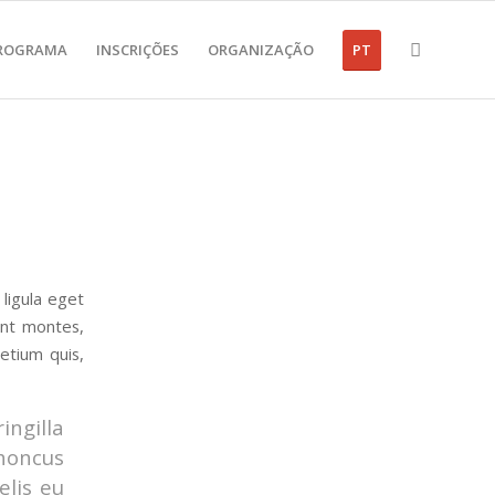
ROGRAMA
INSCRIÇÕES
ORGANIZAÇÃO
PT
ligula eget
ent montes,
retium quis,
ingilla
rhoncus
elis eu