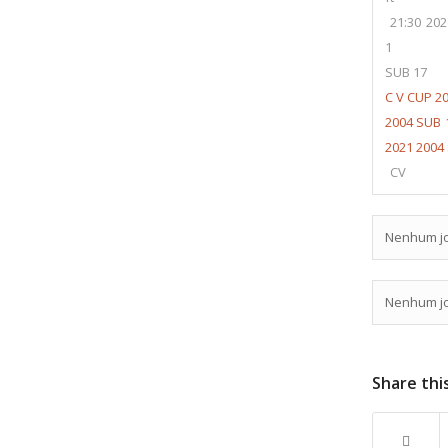
21:30
202
1
SUB 17
C V CUP 20
2004 SUB 
2021 2004
CV
Nenhum j
Nenhum j
Share thi