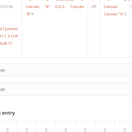
1/07/06
Cascais "B"
G.D.S. Cascais
2
ft
Cascais "
"B"
4
Cascais "A"
2
21 Juvenis
17
C V CUP
 SUB 17
ogo
ogo
s entry