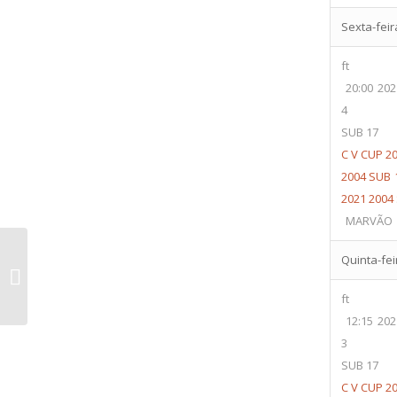
Sexta-feira
ft
20:00
202
4
SUB 17
C V CUP 20
2004 SUB 
2021 2004
MARVÃO
Quinta-feir
G. Dramático S.
Cascais “A”
ft
12:15
202
3
SUB 17
C V CUP 20