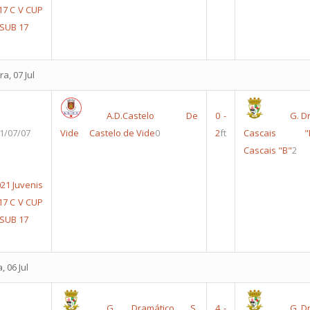
17
C V CUP
 SUB 17
a, 07 Jul
A.D.Castelo De
0
-
G. D
1/07/07
Vide
Castelo de Vide
0
2
ft
Cascais "
Cascais "B"
2
21 Juvenis
17
C V CUP
 SUB 17
, 06 Jul
G. Dramático S.
4
-
G. D