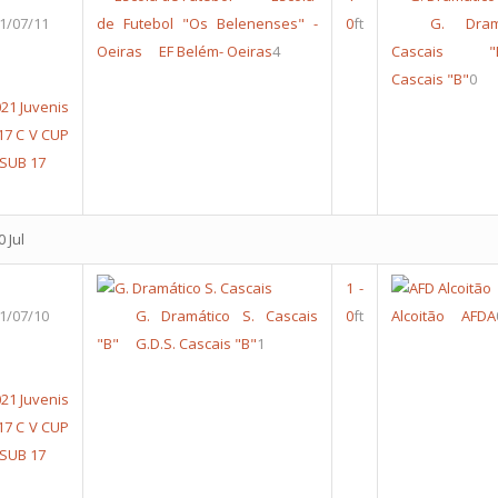
1/07/11
de Futebol "Os Belenenses" -
0
ft
G. Dram
Oeiras
EF Belém- Oeiras
4
Cascais "
Cascais "B"
0
21 Juvenis
17
C V CUP
 SUB 17
 Jul
1
-
1/07/10
G. Dramático S. Cascais
0
ft
Alcoitão
AFDA
"B"
G.D.S. Cascais "B"
1
21 Juvenis
17
C V CUP
 SUB 17