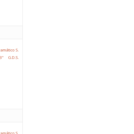
ramático S.
B"
G.D.S.
ramático S.