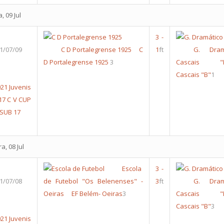
, 09 Jul
3
-
1/07/09
C D Portalegrense 1925
C
1
ft
G. Dram
D Portalegrense 1925
3
Cascais "
Cascais "B"
1
21 Juvenis
17
C V CUP
 SUB 17
a, 08 Jul
Escola
3
-
1/07/08
de Futebol "Os Belenenses" -
3
ft
G. Dram
Oeiras
EF Belém- Oeiras
3
Cascais "
Cascais "B"
3
21 Juvenis