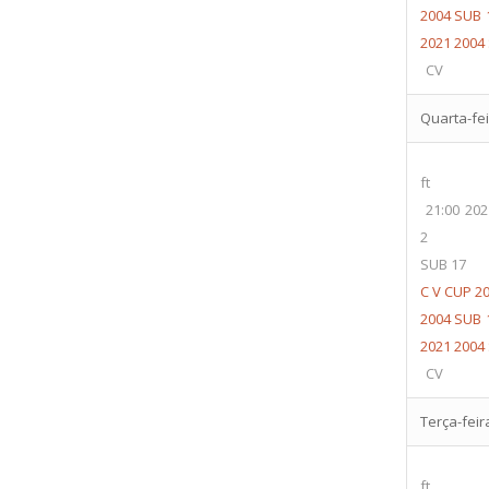
2004 SUB 
2021 2004
CV
Quarta-feir
ft
21:00
202
2
SUB 17
C V CUP 20
2004 SUB 
2021 2004
CV
Terça-feira
ft