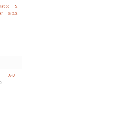
ático S.
B"
G.D.S.
AFD
0