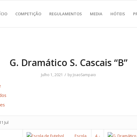
ÍCIO
COMPETIÇÃO
REGULAMENTOS
MEDIA
HÓTEIS
P
G. Dramático S. Cascais “B”
/
Julho 1, 2021
by
JoaoSampaio
e
dos
res
1 Jul
Escola
4
-