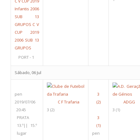
C V CUP 2019
Infantis 2006
SUB 13
GRUPOS
C V
CUP 2019
2006 SUB 13
GRUPOS
PORT - 1
Sábado, 06 Jul
pen
2019/07/06
C F Trafaria
ADGG
20:45
3
(2)
3
(1)
PRATA
13.º|| 15.º
lugar
pen