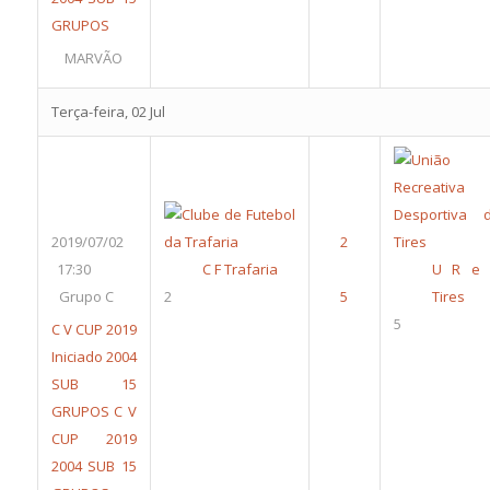
GRUPOS
MARVÃO
Terça-feira, 02 Jul
2019/07/02
17:30
C F Trafaria
U R e
Grupo C
2
Tires
5
C V CUP 2019
Iniciado 2004
SUB 15
GRUPOS
C V
CUP 2019
2004 SUB 15