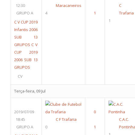
12:30
Maracaneiros
C 
GRUPO A
4
Trafaria
1
C V CUP 2019
Infantis 2006
SUB 13
GRUPOS
C V
CUP 2019
2006 SUB 13
GRUPOS
CV
Terça-feira, 09 Jul
2019/07/09
18:45
C F Trafaria
C.A.C.
GRUPO A
0
Pontinh
1