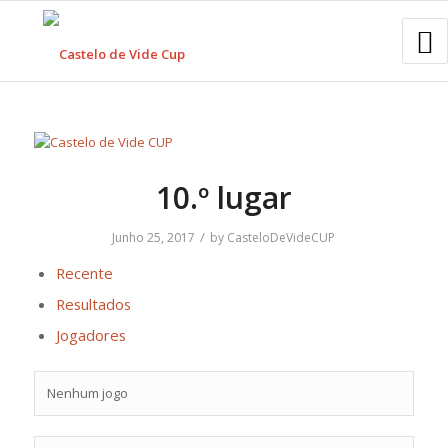
10.º lugar
/
Junho 25, 2017
by
CasteloDeVideCUP
Recente
Resultados
Jogadores
Nenhum jogo