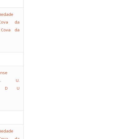
Cova da
Cova da
. U.
 D U
Cova da