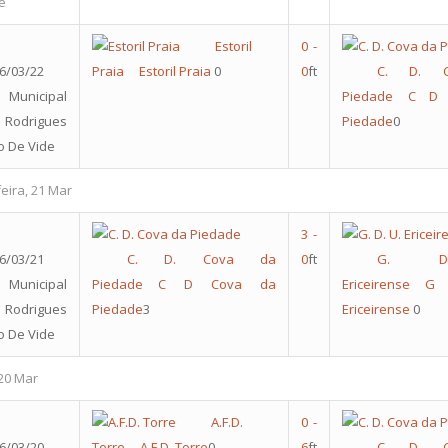
e
Estoril
0
-
6/03/22
Praia
Estoril Praia
0
0
ft
C. D. 
 Municipal
Piedade
C D 
Rodrigues
Piedade
0
o De Vide
eira, 21 Mar
3
-
6/03/21
C. D. Cova da
0
ft
G. D
 Municipal
Piedade
C D Cova da
Ericeirense
G
Rodrigues
Piedade
3
Ericeirense
0
o De Vide
20 Mar
A.F.D.
0
-
6/03/20
Torre
A.F.D. Torre
0
6
ft
C. D. 