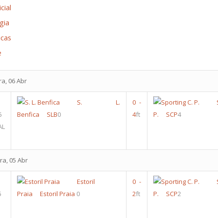
cial
gia
icas
e
ra, 06 Abr
S. L.
0
-
6
Benfica
SLB
0
4
ft
P.
SCP
4
AL
ra, 05 Abr
Estoril
0
-
5
Praia
Estoril Praia
0
2
ft
P.
SCP
2