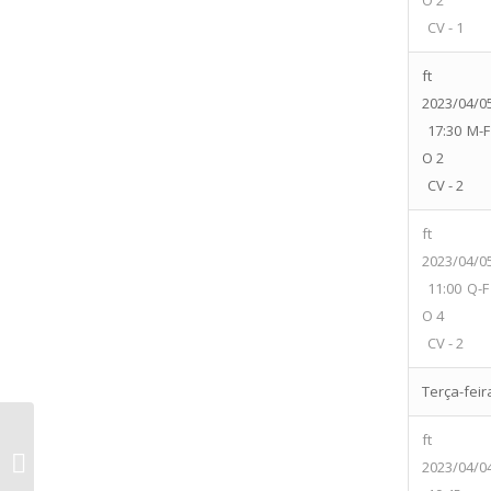
O 2
CV - 1
ft
2023/04/0
17:30
M-F
O 2
CV - 2
ft
2023/04/0
11:00
Q-F
O 4
CV - 2
Terça-feir
Associação Familiar e Desportiva da
ft
Torre vs Grupo Desportivo Estoril
2023/04/0
Praia...