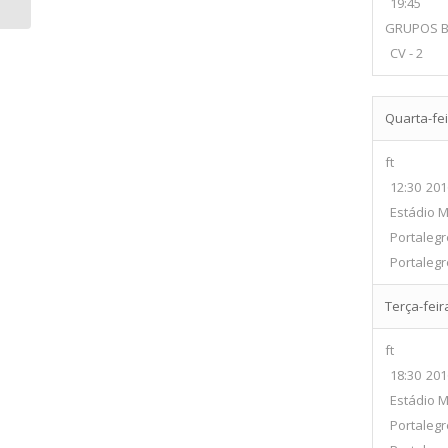
19:45
GRUPOS 
CV - 2
Quarta-fei
ft
12:30
201
Estádio M
Portaleg
Portalegr
Terça-feir
ft
18:30
201
Estádio M
Portaleg