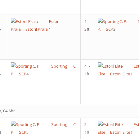
Estoril
1
-
5
Praia
Estoril Praia
1
3
ft
P.
SCP
3
Sporting C.
4
-
Est
5
P.
SCP
4
1
ft
Elite
Estoril Elite
1
a, 04 Abr
Sporting C.
5
-
Est
4
P.
SCP
5
1
ft
Elite
Estoril Elite
1