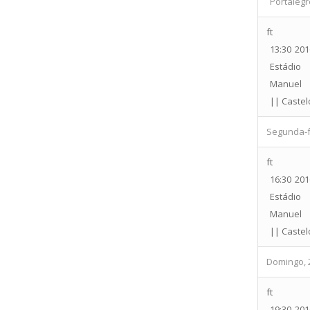
Portalegr
ft
13:30
201
Estádio
Manuel 
|| Castel
Segunda-f
ft
16:30
201
Estádio
Manuel 
|| Castel
Domingo, 
ft
19:30
201