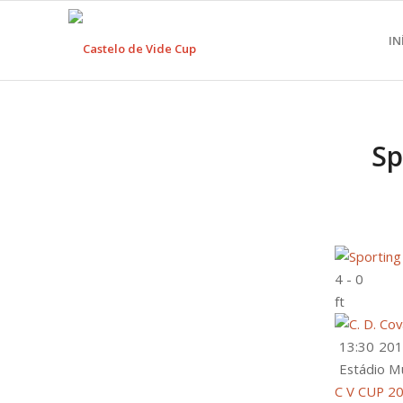
IN
Sp
4
-
0
ft
13:30
201
Estádio M
C V CUP 2