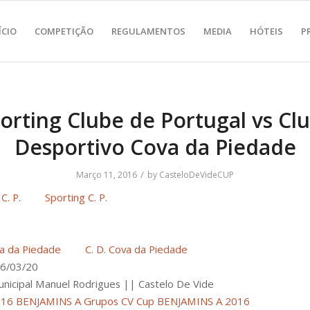
ÍCIO
COMPETIÇÃO
REGULAMENTOS
MEDIA
HÓTEIS
P
orting Clube de Portugal vs Cl
Desportivo Cova da Piedade
/
Março 11, 2016
by
CasteloDeVideCUP
Sporting C. P.
C. D. Cova da Piedade
6/03/20
unicipal Manuel Rodrigues || Castelo De Vide
016 BENJAMINS A Grupos
CV Cup BENJAMINS A 2016