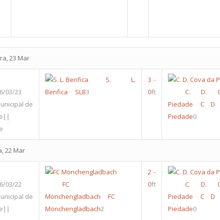
B
ra, 23 Mar
S. L.
3
-
6/03/23
Benfica
SLB
3
0
ft
C. D. 
unicipal de
Piedade
C D 
re||
Piedade
0
e
a, 22 Mar
2
-
6/03/22
FC
0
ft
C. D. 
unicipal de
Mönchengladbach
FC
Piedade
C D 
re||
Mönchengladbach
2
Piedade
0