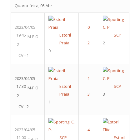
Quarta-feira, 05 Abr
2023/04/05
19:45
Estoril
SCP
M-F O
Praia
2
2
0
CV - 1
2023/04/05
17:30
Estoril
SCP
M-F O
Praia
3
2
1
CV - 2
2023/04/05
11:00
SCP
Estoril
Q-F O