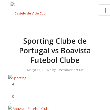
Sporting Clube de
Portugal vs Boavista
Futebol Clube
/
Março 17, 2016
by
CasteloDeVideCUP
ft