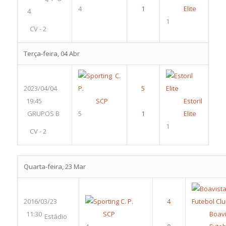
4
Elite
4
1
CV - 2
Terça-feira, 04 Abr
2023/04/04
19:45
SCP
Estoril
GRUPOS B
5
Elite
1
CV - 2
Quarta-feira, 23 Mar
2016/03/23
11:30
SCP
Boavi
Estádio