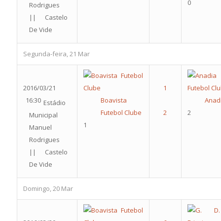
0
Rodrigues
|| Castelo
De Vide
Segunda-feira, 21 Mar
2016/03/21
16:30
Boavista
Anadi
Estádio
Futebol Clube
2
Municipal
1
Manuel
Rodrigues
|| Castelo
De Vide
Domingo, 20 Mar