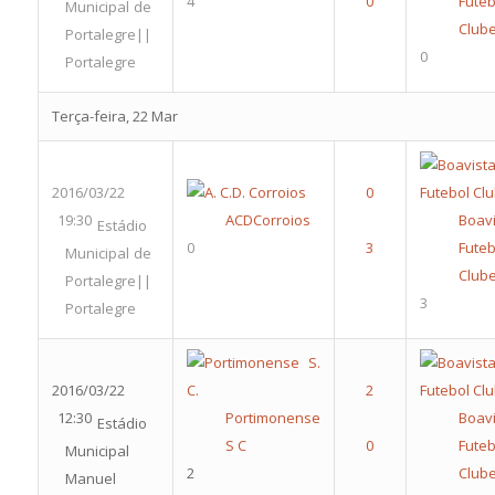
4
Futeb
Municipal de
Club
Portalegre||
0
Portalegre
Terça-feira, 22 Mar
2016/03/22
19:30
ACDCorroios
Boavi
Estádio
0
Futeb
Municipal de
Club
Portalegre||
3
Portalegre
2016/03/22
12:30
Portimonense
Boavi
Estádio
S C
Futeb
Municipal
2
Club
Manuel