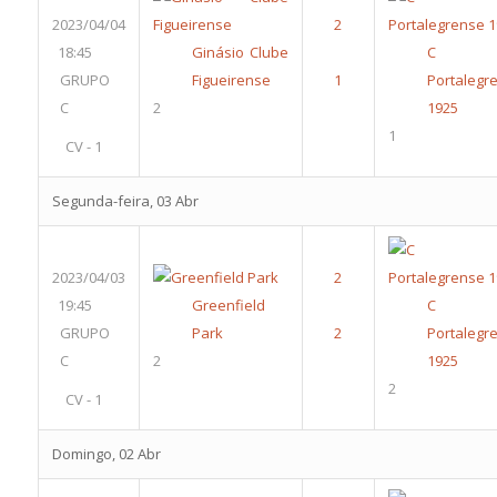
2023/04/04
18:45
Ginásio Clube
C 
GRUPO
Figueirense
Portalegr
C
2
1925
1
CV - 1
Segunda-feira, 03 Abr
2023/04/03
19:45
Greenfield
C 
GRUPO
Park
Portalegr
C
2
1925
2
CV - 1
Domingo, 02 Abr