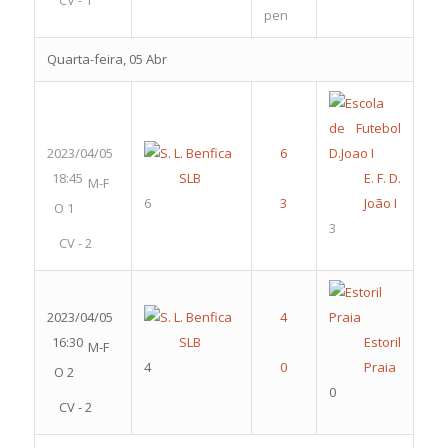
CV - 1
pen
Quarta-feira, 05 Abr
2023/04/05
18:45
SLB
E. F. D.
M-F
6
João I
O 1
3
CV - 2
2023/04/05
16:30
SLB
Estoril
M-F
4
Praia
O 2
0
CV - 2