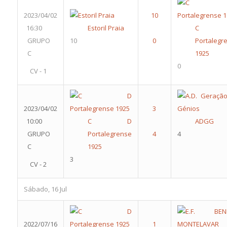
2023/04/02
16:30
Estoril Praia
C 
GRUPO
10
Portalegr
C
1925
0
CV - 1
2023/04/02
10:00
C D
ADGG
GRUPO
Portalegrense
4
C
1925
3
CV - 2
Sábado, 16 Jul
2022/07/16