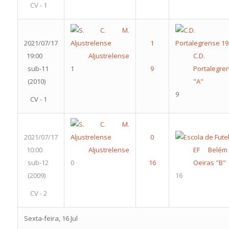
CV - 1
2021/07/17
19:00
Aljustrelense
C.D.
sub-11
1
Portalegre
(2010)
"A"
9
CV - 1
2021/07/17
10:00
Aljustrelense
EF Belém
sub-12
0
Oeiras "B"
(2009)
16
CV - 2
Sexta-feira, 16 Jul