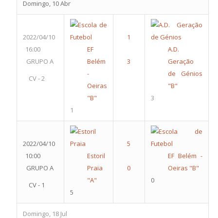
Domingo, 10 Abr
2022/04/10
16:00
EF
A.D.
GRUPO A
Belém
Geração
-
de Génios
CV - 2
Oeiras
"B"
"B"
3
1
2022/04/10
10:00
Estoril
EF Belém -
GRUPO A
Praia
Oeiras "B"
"A"
0
CV - 1
5
Domingo, 18 Jul