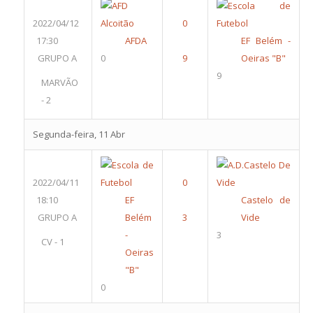
2022/04/12
17:30
AFDA
EF Belém -
GRUPO A
0
Oeiras "B"
9
MARVÃO
- 2
Segunda-feira, 11 Abr
2022/04/11
18:10
EF
Castelo de
GRUPO A
Belém
Vide
-
3
CV - 1
Oeiras
"B"
0