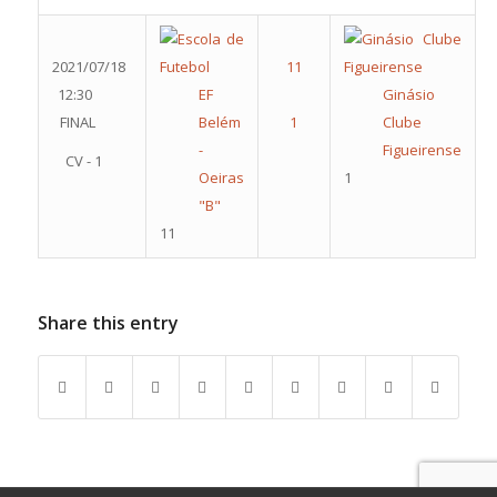
2021/07/18
12:30
EF
Ginásio
FINAL
Belém
Clube
-
Figueirense
CV - 1
Oeiras
1
"B"
11
Share this entry