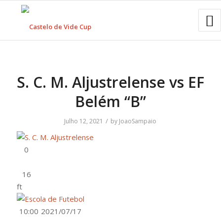
S. C. M. Aljustrelense vs EF
Belém “B”
/
Julho 12, 2021
by
JoaoSampaio
ft
10:00
2021/07/17