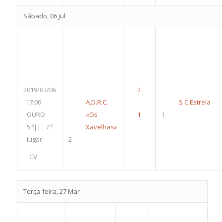
Sábado, 06 Jul
2019/07/06
17:00
A.D.R.C.
S C Estrela
OURO
«Os
1
5.º|| 7.º
Xavelhas»
lugar
2
CV
Terça-feira, 27 Mar