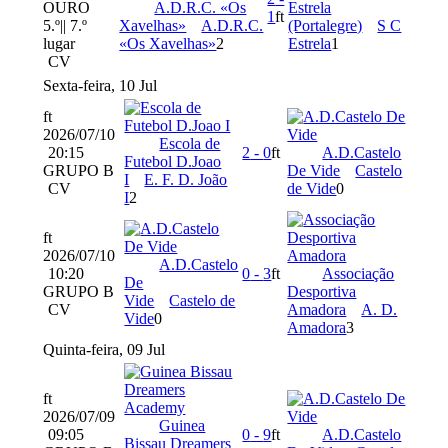
OURO
A.D.R.C. «Os
Estrela
1
ft
5.º|| 7.º
Xavelhas»
A.D.R.C.
(Portalegre)
S C
lugar
«Os Xavelhas»
2
Estrela
1
CV
Sexta-feira, 10 Jul
ft
2026/07/10
Escola de
20:15
2
-
0
ft
A.D.Castelo
Futebol D.Joao
GRUPO B
De Vide
Castelo
I
E. F. D. João
CV
de Vide
0
I
2
ft
2026/07/10
A.D.Castelo
10:20
0
-
3
ft
Associação
De
GRUPO B
Desportiva
Vide
Castelo de
CV
Amadora
A. D.
Vide
0
Amadora
3
Quinta-feira, 09 Jul
ft
2026/07/09
Guinea
09:05
0
-
9
ft
A.D.Castelo
Bissau Dreamers