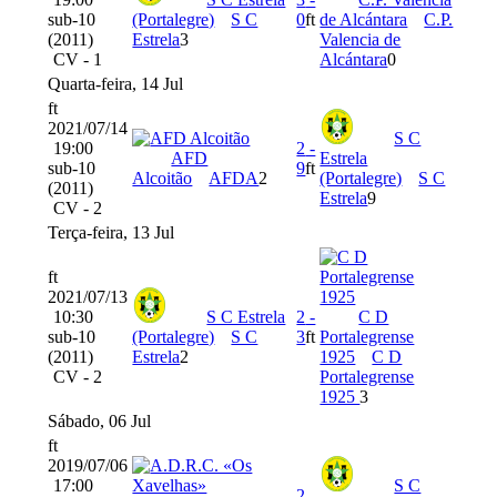
sub-10
(Portalegre)
S C
0
ft
de Alcántara
C.P.
(2011)
Estrela
3
Valencia de
CV - 1
Alcántara
0
Quarta-feira, 14 Jul
ft
2021/07/14
S C
19:00
2
-
AFD
Estrela
sub-10
9
ft
Alcoitão
AFDA
2
(Portalegre)
S C
(2011)
Estrela
9
CV - 2
Terça-feira, 13 Jul
ft
2021/07/13
10:30
S C Estrela
2
-
C D
sub-10
(Portalegre)
S C
3
ft
Portalegrense
(2011)
Estrela
2
1925
C D
CV - 2
Portalegrense
1925
3
Sábado, 06 Jul
ft
2019/07/06
17:00
S C
2
-