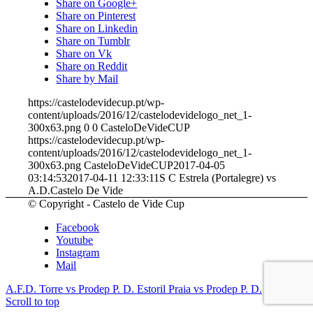
Share on Google+
Share on Pinterest
Share on Linkedin
Share on Tumblr
Share on Vk
Share on Reddit
Share by Mail
https://castelodevidecup.pt/wp-
content/uploads/2016/12/castelodevidelogo_net_1-
300x63.png
0
0
CasteloDeVideCUP
https://castelodevidecup.pt/wp-
content/uploads/2016/12/castelodevidelogo_net_1-
300x63.png
CasteloDeVideCUP
2017-04-05
03:14:53
2017-04-11 12:33:11
S C Estrela (Portalegre) vs
A.D.Castelo De Vide
© Copyright - Castelo de Vide Cup
Facebook
Youtube
Instagram
Mail
A.F.D. Torre vs Prodep P. D.
Estoril Praia vs Prodep P. D.
Scroll to top