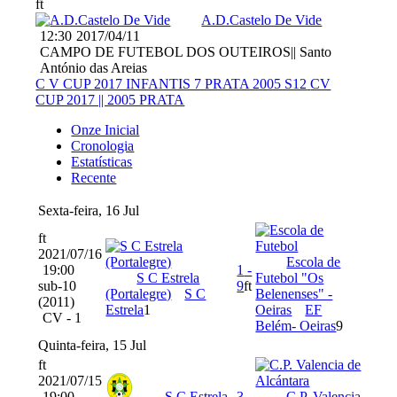
ft
A.D.Castelo De Vide
12:30
2017/04/11
CAMPO DE FUTEBOL DOS OUTEIROS|| Santo
António das Areias
C V CUP 2017 INFANTIS 7 PRATA 2005 S12
CV
CUP 2017 || 2005 PRATA
Onze Inicial
Cronologia
Estatísticas
Recente
Sexta-feira, 16 Jul
ft
2021/07/16
Escola de
19:00
1
-
S C Estrela
Futebol "Os
sub-10
9
ft
(Portalegre)
S C
Belenenses" -
(2011)
Estrela
1
Oeiras
EF
CV - 1
Belém- Oeiras
9
Quinta-feira, 15 Jul
ft
2021/07/15
19:00
S C Estrela
3
-
C.P. Valencia