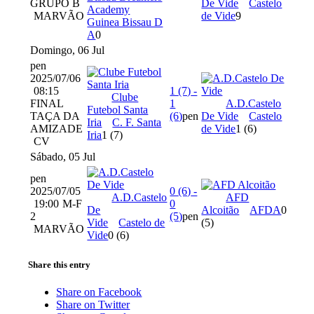
GRUPO B
De Vide
Castelo
Academy​
MARVÃO
de Vide
9
Guinea Bissau D
A
0
Domingo, 06 Jul
pen
2025/07/06
08:15
1
(7)
-
Clube
FINAL
1
A.D.Castelo
Futebol Santa
TAÇA DA
(6)
pen
De Vide
Castelo
Iria
C. F. Santa
AMIZADE
de Vide
1
(6)
Iria
1
(7)
CV
Sábado, 05 Jul
pen
2025/07/05
0
(6)
-
A.D.Castelo
AFD
19:00
M-F
0
De
Alcoitão
AFDA
0
2
(5)
pen
Vide
Castelo de
(5)
MARVÃO
Vide
0
(6)
Share this entry
Share on Facebook
Share on Twitter