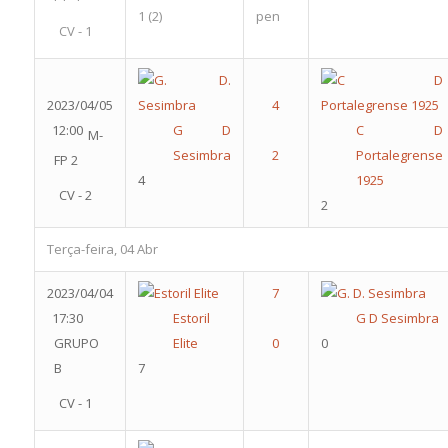
1
(2)
pen
CV - 1
2023/04/05
12:00
G D
C D
M-
Sesimbra
Portalegrense
FP 2
4
1925
CV - 2
2
Terça-feira, 04 Abr
2023/04/04
17:30
Estoril
G D Sesimbra
GRUPO
Elite
0
B
7
CV - 1