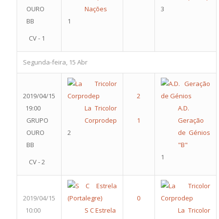
OURO
Nações
3
BB
1
CV - 1
Segunda-feira, 15 Abr
2019/04/15
19:00
La Tricolor
A.D.
GRUPO
Corprodep
Geração
OURO
2
de Génios
BB
"B"
1
CV - 2
2019/04/15
10:00
S C Estrela
La Tricolor