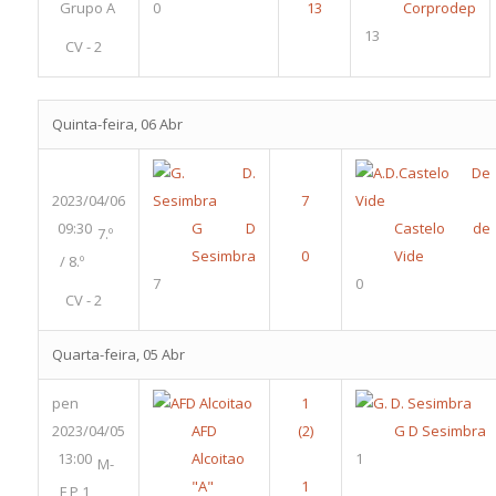
Grupo A
0
Corprodep
13
CV - 2
Quinta-feira, 06 Abr
2023/04/06
09:30
G D
Castelo de
7.º
Sesimbra
Vide
/ 8.º
7
0
CV - 2
Quarta-feira, 05 Abr
pen
2023/04/05
AFD
G D Sesimbra
13:00
Alcoitao
1
M-
"A"
F P 1