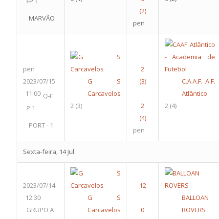
FP 1
MARVÃO
pen
pen
2023/07/15
G S
C.A.A.F. A.F.
11:00
Carcavelos
Atlântico
Q-F
2
(3)
2
(4)
P 1
PORT - 1
pen
Sexta-feira, 14 Jul
2023/07/14
12:30
G S
BALLOAN
GRUPO A
Carcavelos
ROVERS