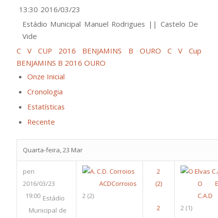
13:30
2016/03/23
Estádio Municipal Manuel Rodrigues || Castelo De
Vide
C V CUP 2016 BENJAMINS B OURO
C V Cup
BENJAMINS B 2016 OURO
Onze Inicial
Cronologia
Estatísticas
Recente
Quarta-feira, 23 Mar
pen
2016/03/23
ACDCorroios
O El
19:00
2
(2)
C.A.D
Estádio
2
(1)
Municipal de