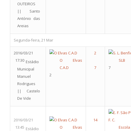
OUTEIROS
|| Santo
António das
Areias
Segunda-feira, 21 Mar
2016/03/21
17:30
O Elvas
SLB
Estádio
C.A.D
7
Municipal
2
Manuel
Rodrigues
|| Castelo
De Vide
2016/03/21
13:45
O Elvas
Escola
Estádio