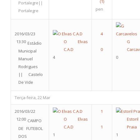
Portalegre||
pen
Portalegre
2016/03/23
13:30
O Elvas
G
Estádio
C.A.D
Carcav
Municipal
4
0
Manuel
Rodrigues
|| Castelo
De Vide
Terça-feira, 22 Mar
2016/03/22
12:00
O Elvas
Estoril
CAMPO
C.A.D
Praia
DE FUTEBOL
1
1
DOS