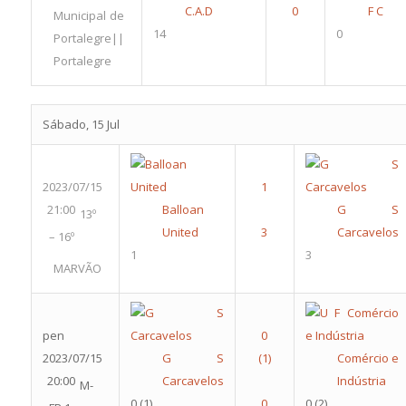
C.A.D
F C
Municipal de
14
0
Portalegre||
Portalegre
Sábado, 15 Jul
2023/07/15
21:00
Balloan
G S
13º
United
Carcavelos
– 16º
1
3
MARVÃO
pen
2023/07/15
G S
Comércio e
20:00
Carcavelos
Indústria
M-
0
(1)
0
(2)