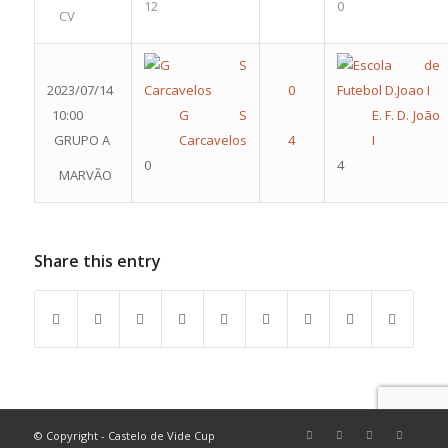
12
0
CV
2023/07/14
10:00
G S
E. F. D. João
GRUPO A
Carcavelos
I
0
4
MARVÃO
Share this entry
© Copyright - Castelo de Vide Cup