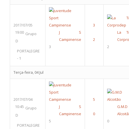
2017/07/05
19:00
J S
La Tr
Grupo
Campinense
Corpr
D
3
2
PORTALEGRE
- 1
Terça-feira, 04 Jul
2017/07/04
10:45
J S
G.M.D
Grupo
Campinense
Alcoit
D
5
0
PORTALEGRE