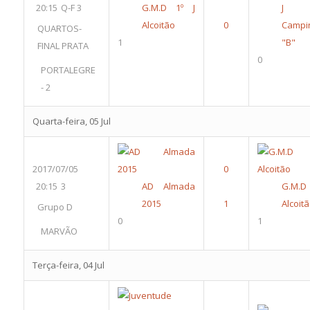
20:15
Q-F 3
G.M.D 1º J
J
Alcoitão
Campi
QUARTOS-
1
"B"
FINAL PRATA
0
PORTALEGRE
- 2
Quarta-feira, 05 Jul
2017/07/05
20:15
3
AD Almada
G.M.D
2015
Alcoit
Grupo D
0
1
MARVÃO
Terça-feira, 04 Jul