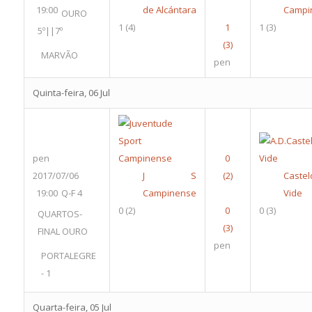
19:00
de Alcántara
Campi
OURO
1
(4)
1
(3)
5º||7º
MARVÃO
pen
Quinta-feira, 06 Jul
pen
2017/07/06
J S
Caste
19:00
Q-F 4
Campinense
Vide
0
(2)
0
(3)
QUARTOS-
FINAL OURO
pen
PORTALEGRE
- 1
Quarta-feira, 05 Jul