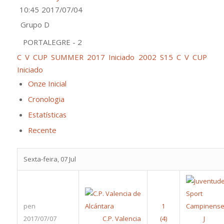
10:45
2017/07/04
Grupo D
PORTALEGRE - 2
C V CUP SUMMER 2017 Iniciado 2002 S15
C V CUP
Iniciado
Onze Inicial
Cronologia
Estatísticas
Recente
Sexta-feira, 07 Jul
pen
2017/07/07
C.P. Valencia
J