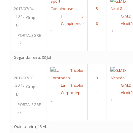
2017/07/04
10:45
J S
G.M.D
Grupo
Campinense
Alcoit
D
5
0
PORTALEGRE
- 2
Segunda-feira, 03 Jul
2017/07/03
20:15
La Tricolor
G.M.D
Grupo
Corprodep
Alcoit
D
3
1
PORTALEGRE
- 2
Quinta-feira, 13 Abr