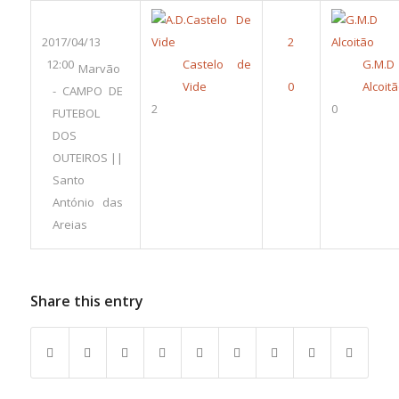
2017/04/13
12:00
Castelo de
G.M.D
Marvão
Vide
Alcoit
- CAMPO DE
2
0
FUTEBOL
DOS
OUTEIROS ||
Santo
António das
Areias
Share this entry