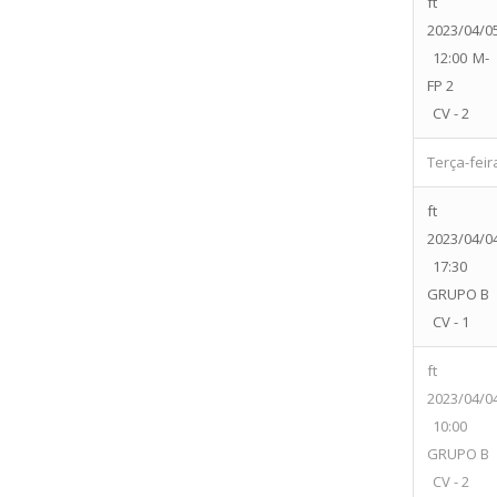
ft
2023/04/0
12:00
M-
FP 2
CV - 2
Terça-feir
ft
2023/04/0
17:30
GRUPO B
CV - 1
ft
2023/04/0
10:00
GRUPO B
CV - 2