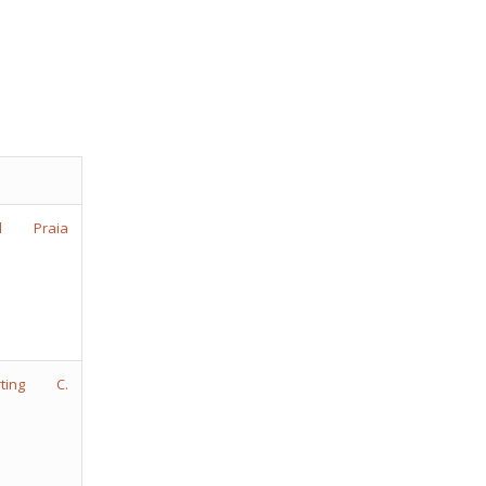
ril Praia
rting C.