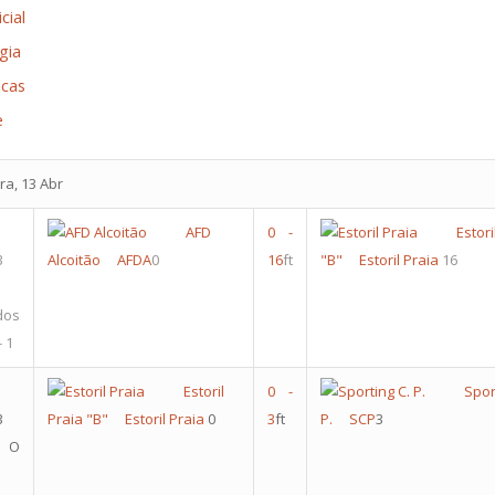
cial
gia
icas
e
ra, 13 Abr
AFD
0
-
Esto
3
Alcoitão
AFDA
0
16
ft
"B"
Estoril Praia
16
dos
 1
Estoril
0
-
Spo
3
Praia "B"
Estoril Praia
0
3
ft
P.
SCP
3
F O