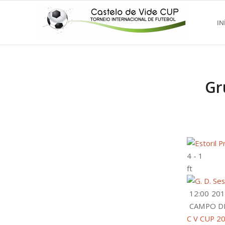
IN
Gr
4
-
1
ft
12:00
201
CAMPO DE
C V CUP 2