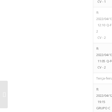
CV - 1
ft
2022/04/1
12:10
Q-
2
CV - 2
ft
2022/04/1
11:05
Q-F
CV - 2
Terça-feir
Club Desportivo Portalegrense 1925
ft
vs Grupo Musical E Desportivo 1º
2022/04/1
Julho De...
19:15
GRUPO C