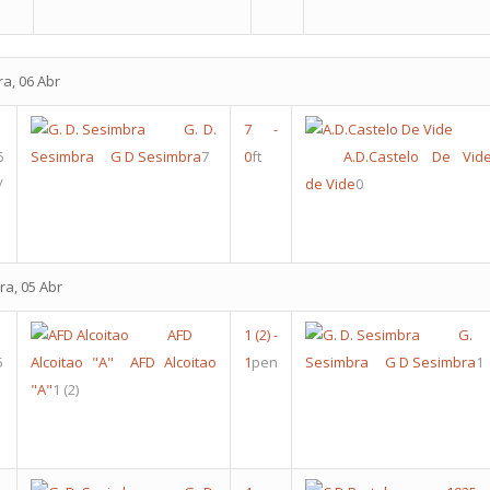
ra, 06 Abr
G. D.
7
-
6
Sesimbra
G D Sesimbra
7
0
ft
A.D.Castelo De Vid
/
de Vide
0
ra, 05 Abr
AFD
1
(2)
-
G
5
Alcoitao "A"
AFD Alcoitao
1
pen
Sesimbra
G D Sesimbra
1
"A"
1
(2)