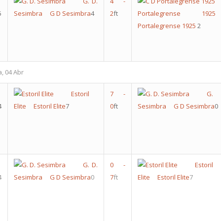
G. D.
4
-
5
Sesimbra
G D Sesimbra
4
2
ft
Portalegrense 1925
Portalegrense 1925
2
a, 04 Abr
Estoril
7
-
G
4
Elite
Estoril Elite
7
0
ft
Sesimbra
G D Sesimbra
0
G. D.
0
-
Estoril
4
Sesimbra
G D Sesimbra
0
7
ft
Elite
Estoril Elite
7