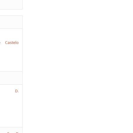
e
Castelo
. D.