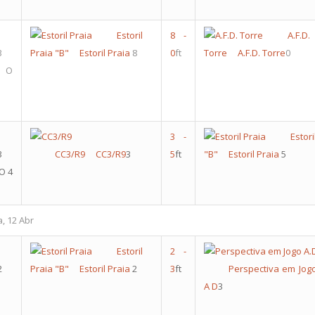
Estoril
8
-
A.F.D.
3
Praia "B"
Estoril Praia
8
0
ft
Torre
A.F.D. Torre
0
F O
3
-
Esto
3
CC3/R9
CC3/R9
3
5
ft
"B"
Estoril Praia
5
O 4
a, 12 Abr
Estoril
2
-
2
Praia "B"
Estoril Praia
2
3
ft
Perspectiva em Jogo
A D
3