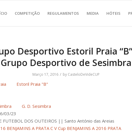
ÍCIO
COMPETIÇÃO
REGULAMENTOS
MEDIA
HÓTEIS
P
upo Desportivo Estoril Praia “B”
Grupo Desportivo de Sesimbra
/
Março 17, 2016
by
CasteloDeVideCUP
Estoril Praia "B"
G. D. Sesimbra
6/03/23
 FUTEBOL DOS OUTEIROS || Santo António das Areias
016 BENJAMINS A PRATA
C V Cup BENJAMINS A 2016 PRATA