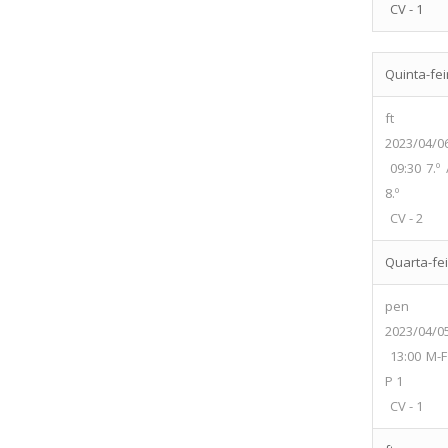
CV - 1
Quinta-fei
ft
2023/04/0
09:30
7.º 
8.º
CV - 2
Quarta-fei
pen
2023/04/0
13:00
M-F
P 1
CV - 1