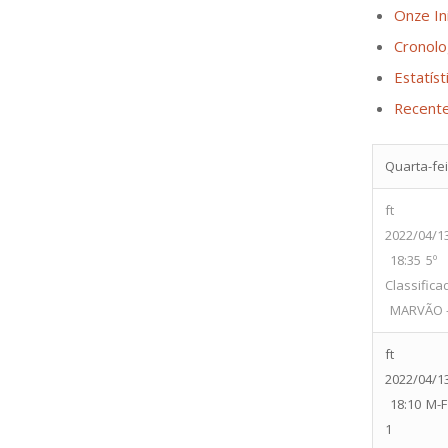
Onze Ini
Cronolo
Estatíst
Recent
Quarta-fei
ft
2022/04/1
18:35
5º
Classifica
MARVÃO -
ft
2022/04/1
18:10
M-
1