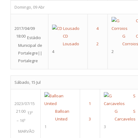
Domingo, 09 Abr
2017/04/09
18:00
CD
G 
Estádio
Lousado
Corroio
Municipal de
4
2
Portalegre||
Portalegre
Sábado, 15 Jul
2023/07/15
21:00
Balloan
G S
13º
United
Carcavelos
– 16º
1
3
MARVÃO