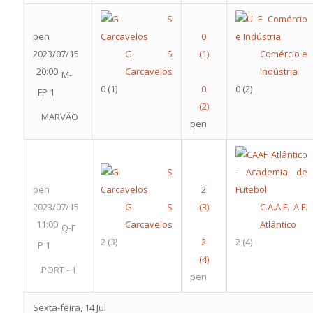
pen
2023/07/15
G S
Comércio e
20:00
Carcavelos
Indústria
M-
0
(1)
0
(2)
FP 1
MARVÃO
pen
pen
2023/07/15
G S
C.A.A.F. A.F.
11:00
Carcavelos
Atlântico
Q-F
2
(3)
2
(4)
P 1
PORT - 1
pen
Sexta-feira, 14 Jul