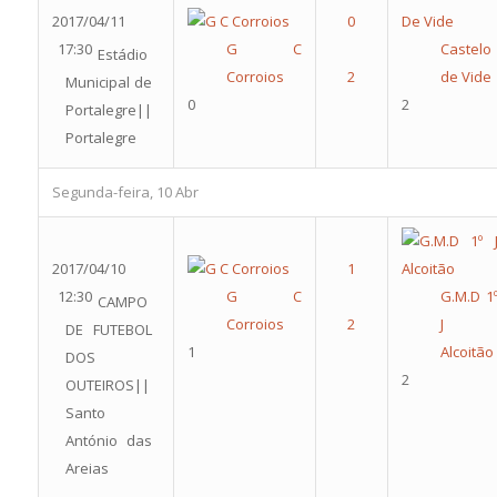
2017/04/11
17:30
G C
Castelo
Estádio
Corroios
de Vide
Municipal de
0
2
Portalegre||
Portalegre
Segunda-feira, 10 Abr
2017/04/10
12:30
G C
G.M.D 1
CAMPO
Corroios
J
DE FUTEBOL
1
Alcoitão
DOS
2
OUTEIROS||
Santo
António das
Areias