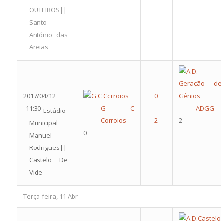
OUTEIROS||
Santo
António das
Areias
2017/04/12
11:30
G C
ADGG
Estádio
Corroios
2
Municipal
0
Manuel
Rodrigues||
Castelo De
Vide
Terça-feira, 11 Abr