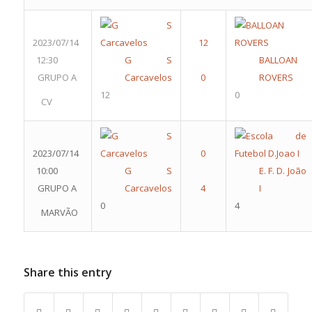
2023/07/14
12:30
G S
BALLOAN
GRUPO A
Carcavelos
ROVERS
12
0
CV
2023/07/14
10:00
G S
E. F. D. João
GRUPO A
Carcavelos
I
0
4
MARVÃO
Share this entry