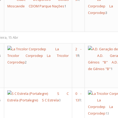
Moscavide
CDOM Parque Nações
1
Corprodep
La 
Corprodep
3
ira, 15 Abr
La
2
-
5
Tricolor Corprodep
La Tricolor
1
ft
A.D. Ger
Corprodep
2
Génios "B"
A.D
de Génios "B"
1
S C
0
-
5
Estrela (Portalegre)
S C Estrela
0
13
ft
La Tri
Corprodep
La 
Corprodep
13