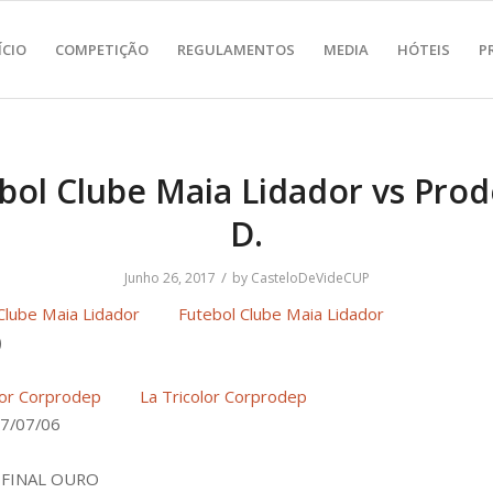
ÍCIO
COMPETIÇÃO
REGULAMENTOS
MEDIA
HÓTEIS
P
bol Clube Maia Lidador vs Prod
D.
/
Junho 26, 2017
by
CasteloDeVideCUP
Futebol Clube Maia Lidador
)
La Tricolor Corprodep
7/07/06
FINAL OURO