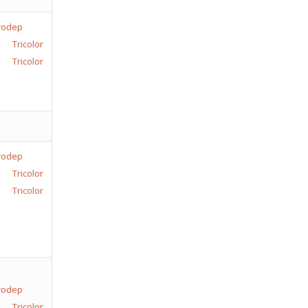
color
Tricolor
color
Tricolor
color