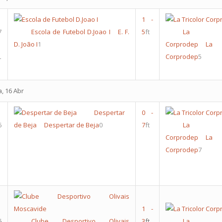
1
-
7
Escola de Futebol D.Joao I
E. F.
5
ft
La Tri
D. João I
1
Corprodep
La 
L
Corprodep
5
a, 16 Abr
Despertar
0
-
6
de Beja
Despertar de Beja
0
7
ft
La Tri
Corprodep
La 
Corprodep
7
1
-
6
Clube Desportivo Olivais
3
ft
La Tri