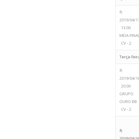
ft
2019/04/1
13:00
MEIA-FINA
CV - 2
Terça-feir
ft
2019/04/1
20:00
GRUPO
OURO BB
CV - 2
ft
2019/04/1