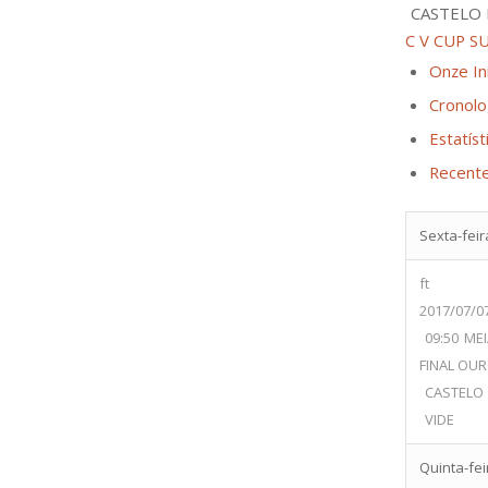
CASTELO 
C V CUP S
Onze Ini
Cronolo
Estatíst
Recent
Sexta-feira
ft
2017/07/0
09:50
MEI
FINAL OU
CASTELO
VIDE
Quinta-feir