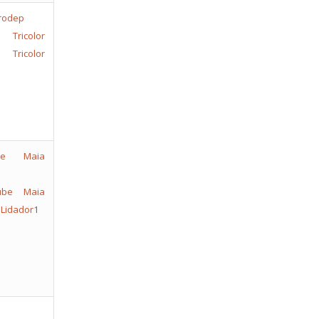
color
Tricolor
lube Maia
 Lidador
1