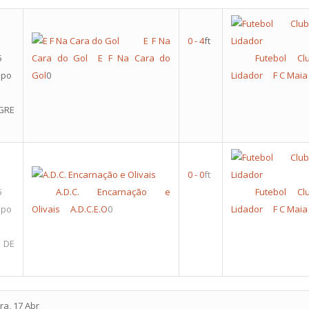
E F Na
0
-
4
ft
5
Cara do Gol
E F Na Cara do
Futebol C
upo
Gol
0
Lidador
F C Maia
GRE
0
-
0
ft
5
A.D.C. Encarnação e
Futebol C
upo
Olivais
A.D.C.E.O
0
Lidador
F C Maia
 DE
ra, 17 Abr