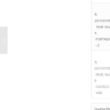
ft
2017/07/0
10:45
Gr
A
PORTALE
CIF vs Colégio Marista
- 2
ft
2017/07/0
08:45
Gr
B
CASTELO
VIDE
Quarta-fei