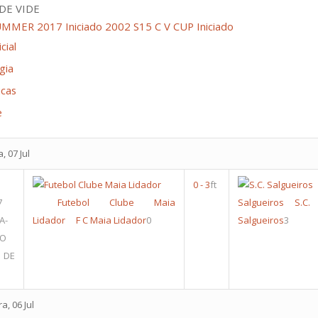
DE VIDE
UMMER 2017 Iniciado 2002 S15
C V CUP Iniciado
cial
gia
icas
e
, 07 Jul
0
-
3
ft
7
Futebol Clube Maia
Salgueiros
S.C.
A-
Lidador
F C Maia Lidador
0
Salgueiros
3
RO
 DE
a, 06 Jul