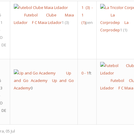
1
(3)
-
6
Futebol Clube Maia
1
La Tri
 1
Lidador
F C Maia Lidador
1
(3)
(1)
pen
Corprodep
La 
-
Corprodep
1
(1)
RO
 DE
Up
0
-
1
ft
6
and Go Academy
Up and Go
Futebol C
 3
Academy
0
Lidador
F C Maia
-
RO
 DE
a, 05 Jul