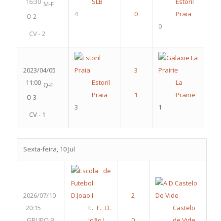
16:30
SLB
Estoril
M-F
4
Praia
O 2
0
CV - 2
2023/04/05
11:00
Estoril
La
Q-F
Praia
Prairie
O 3
3
1
CV - 1
Sexta-feira, 10 Jul
2026/07/10
20:15
E. F. D.
Castelo
GRUPO B
João I
de Vide