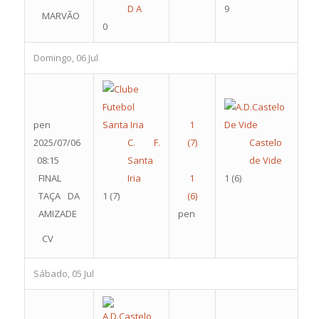
D A
9
MARVÃO
0
Domingo, 06 Jul
pen
2025/07/06
C. F.
Castelo
08:15
Santa
de Vide
FINAL
Iria
1
(6)
TAÇA DA
1
(7)
AMIZADE
pen
CV
Sábado, 05 Jul