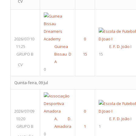
CV
2026/07/10
11:25
Guinea
E. F. D. João I
GRUPO B
Bissau D
15
A
CV
0
Quinta-feira, 09 Jul
2026/07/09
10:20
A. D.
E. F. D. João I
GRUPO B
Amadora
1
0