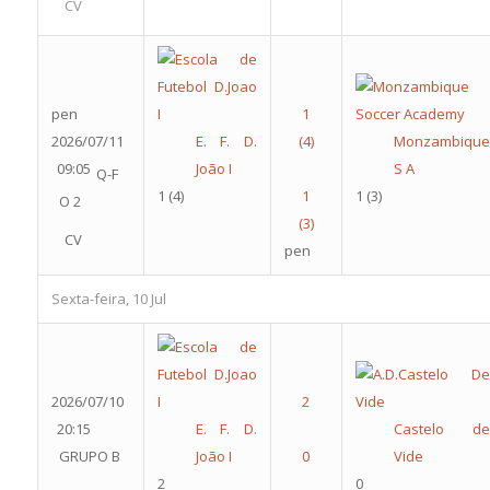
CV
pen
2026/07/11
E. F. D.
Monzambique
09:05
João I
S A
Q-F
1
(4)
1
(3)
O 2
CV
pen
Sexta-feira, 10 Jul
2026/07/10
20:15
E. F. D.
Castelo de
GRUPO B
João I
Vide
2
0