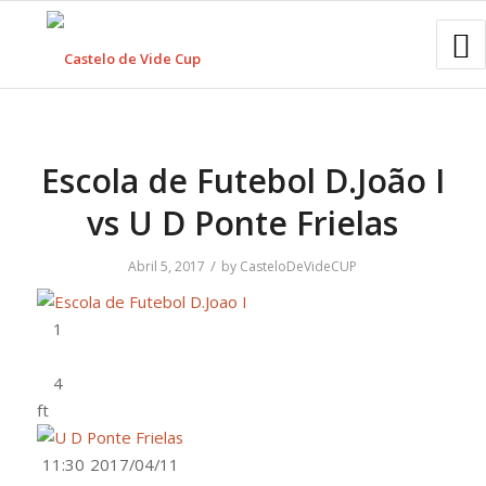
Escola de Futebol D.João I
vs U D Ponte Frielas
/
Abril 5, 2017
by
CasteloDeVideCUP
ft
11:30
2017/04/11