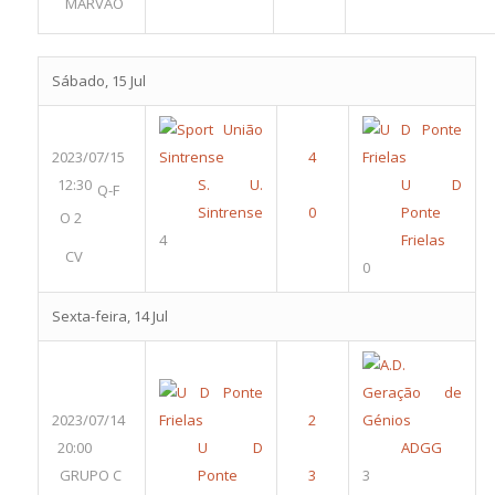
MARVÃO
Sábado, 15 Jul
2023/07/15
12:30
S. U.
U D
Q-F
Sintrense
Ponte
O 2
4
Frielas
CV
0
Sexta-feira, 14 Jul
2023/07/14
20:00
U D
ADGG
GRUPO C
Ponte
3