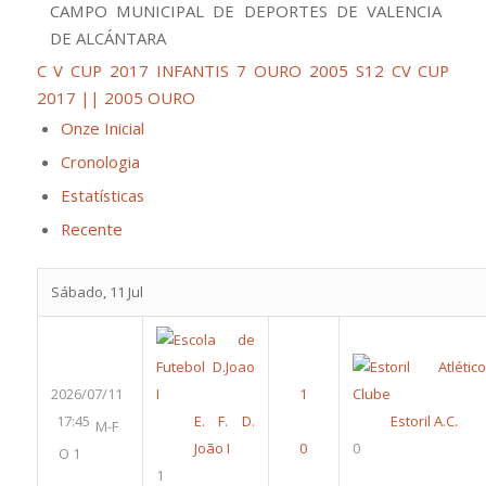
CAMPO MUNICIPAL DE DEPORTES DE VALENCIA
DE ALCÁNTARA
C V CUP 2017 INFANTIS 7 OURO 2005 S12
CV CUP
2017 || 2005 OURO
Onze Inicial
Cronologia
Estatísticas
Recente
Sábado, 11 Jul
2026/07/11
17:45
E. F. D.
Estoril A.C.
M-F
João I
0
O 1
1