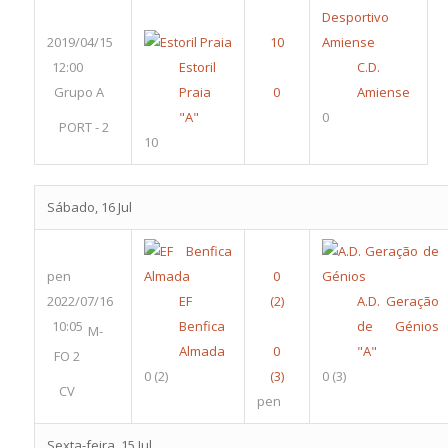
2019/04/15
12:00
Estoril
C.D.
Grupo A
Praia
Amiense
"A"
0
PORT - 2
10
Sábado, 16 Jul
pen
2022/07/16
EF
A.D. Geração
10:05
Benfica
de Génios
M-
Almada
"A"
FO 2
0
(2)
0
(3)
CV
pen
Sexta-feira, 15 Jul