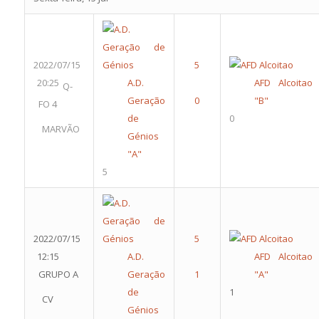
2022/07/15
20:25
A.D.
AFD Alcoitao
Q-
Geração
"B"
FO 4
de
0
MARVÃO
Génios
"A"
5
2022/07/15
12:15
A.D.
AFD Alcoitao
GRUPO A
Geração
"A"
de
1
CV
Génios