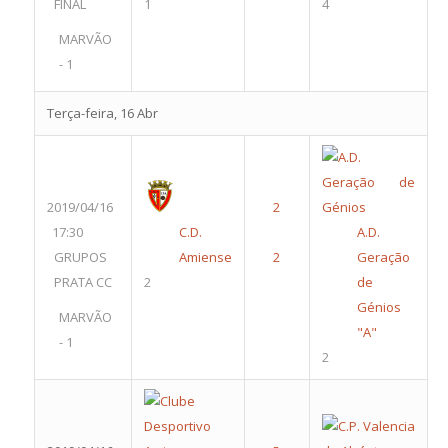
FINAL
1
4
MARVÃO
- 1
Terça-feira, 16 Abr
2019/04/16
17:30
C.D.
A.D.
GRUPOS
Amiense
Geração
PRATA CC
2
de
Génios
MARVÃO
"A"
- 1
2