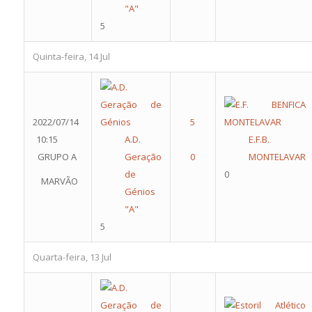
"A"
5
Quinta-feira, 14 Jul
2022/07/14
10:15
A.D.
E.F.B.
GRUPO A
Geração
MONTELAVAR
de
0
MARVÃO
Génios
"A"
5
Quarta-feira, 13 Jul