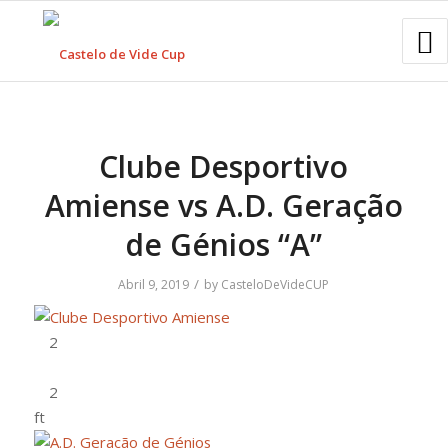
Clube Desportivo
Amiense vs A.D. Geração
de Génios “A”
/
Abril 9, 2019
by
CasteloDeVideCUP
ft