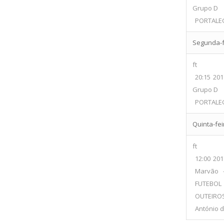
Grupo D
PORTALEG
Segunda-fe
ft
20:15
201
Grupo D
PORTALEG
Quinta-fei
ft
12:00
201
Marvão 
FUTE
OUTEIRO
António d