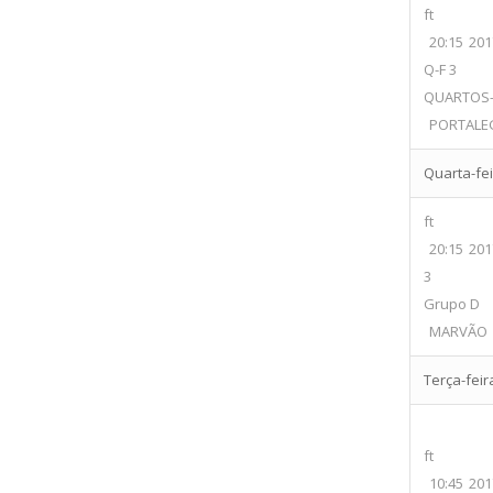
ft
20:15
201
Q-F 3
QUARTOS-
PORTALEG
Quarta-feir
ft
20:15
201
3
Grupo D
MARVÃO
Terça-feira
ft
10:45
201