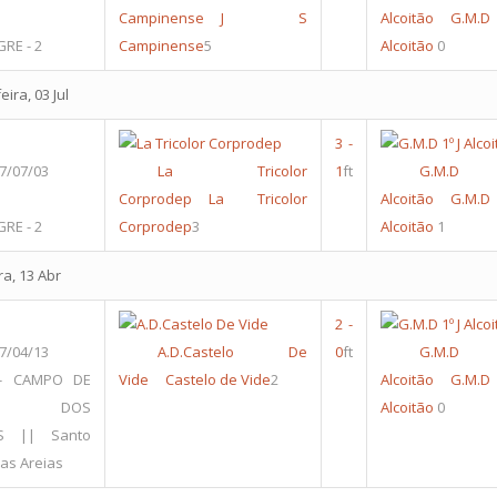
Campinense
J S
Alcoitão
G.M.
RE - 2
Campinense
5
Alcoitão
0
ira, 03 Jul
3
-
7/07/03
La Tricolor
1
ft
G.M.D
Corprodep
La Tricolor
Alcoitão
G.M.
RE - 2
Corprodep
3
Alcoitão
1
ra, 13 Abr
2
-
7/04/13
A.D.Castelo De
0
ft
G.M.D
- CAMPO DE
Vide
Castelo de Vide
2
Alcoitão
G.M.
BOL DOS
Alcoitão
0
S || Santo
as Areias