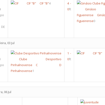
CIF "B"
CIF "B"
4
4
-
4
0
ft
Ginásio
upo
Figueirense
Giná
Figueirense
0
 DE
ira, 03 Jul
1
-
CIF "B"
3
Clube Desportivo
0
ft
upo
Pinhalnovense
C D
Pinhalnovense
1
a, 06 Jul