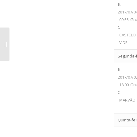
ft
2017/07/0
09:55
Gr
C
CASTELO
C.P. Valencia de Alcántara vs
VIDE
Juventude Sport Campinense
Segunda-fe
ft
2017/07/0
18:00
Gr
C
MARVÃO
Quinta-feir