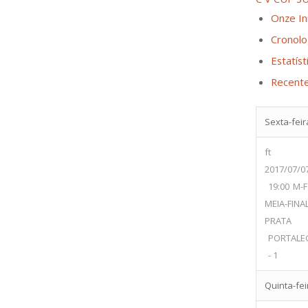
Onze Ini
Cronolo
Estatíst
Recent
Sexta-feira
ft
2017/07/0
19:00
M-F
MEIA-FINA
PRATA
PORTALE
- 1
Quinta-feir