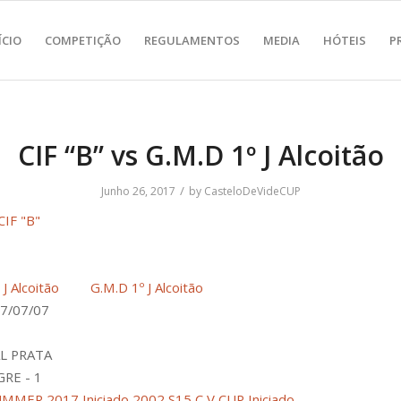
ÍCIO
COMPETIÇÃO
REGULAMENTOS
MEDIA
HÓTEIS
P
CIF “B” vs G.M.D 1º J Alcoitão
/
Junho 26, 2017
by
CasteloDeVideCUP
CIF "B"
G.M.D 1º J Alcoitão
7/07/07
L PRATA
RE - 1
UMMER 2017 Iniciado 2002 S15
C V CUP Iniciado