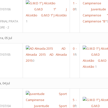
1
-
7/07/06
G.M.D 1º J
0
ft
Juventu
Alcoitão
G.M.D 1º J Alcoitão
Campinense "
FINAL PRATA
1
Campinense "B"
RE - 2
a, 05 Jul
AD
0
-
7/07/05
Almada 2015
AD Almada
1
ft
G.M.D
2015
0
Alcoitão
G.M.
Alcoitão
1
, 04 Jul
5
-
7/07/04
Juventude Sport
0
ft
G.M.D