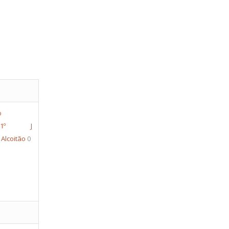
 1º J
J Alcoitão
0