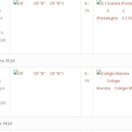
CIF "B"
CIF "B"
4
4
-
6
1
ft
S C Es
 4
(Portalegre)
S C E
-
TA
GRE
a, 05 Jul
CIF "B"
CIF "B"
0
0
-
5
1
ft
Colégio
upo
Marista
Colégio M
GRE
, 04 Jul