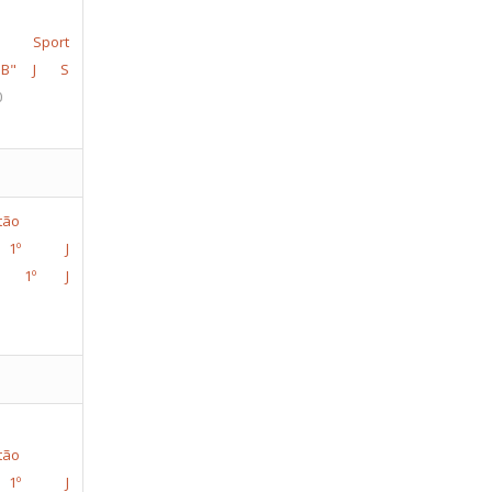
de Sport
B"
J S
0
 1º J
D 1º J
 1º J