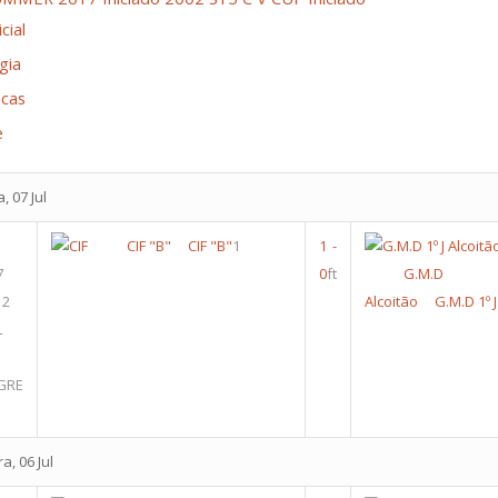
cial
gia
icas
e
, 07 Jul
CIF "B"
CIF "B"
1
1
-
7
0
ft
G.M.D
 2
Alcoitão
G.M.D 1º 
L
GRE
a, 06 Jul