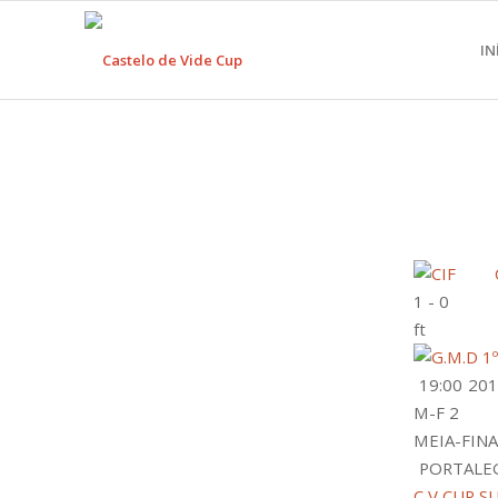
IN
1
-
0
ft
19:00
201
M-F 2
MEIA-FINA
PORTALEG
C V CUP S