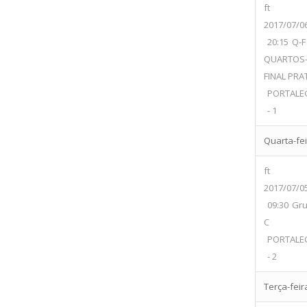
ft
2017/07/0
20:15
Q-F
QUARTOS
FINAL PRA
PORTALE
- 1
Quarta-feir
ft
2017/07/0
09:30
Gr
C
PORTALE
- 2
Terça-feira