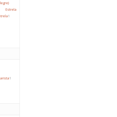
trela
strela
1
arista
1