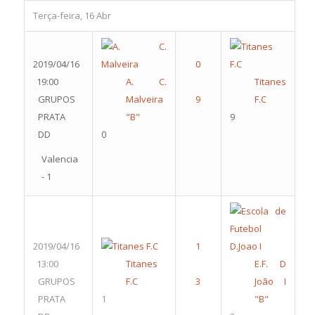
Terça-feira, 16 Abr
2019/04/16
19:00
A. C.
Titanes
GRUPOS
Malveira
F.C
PRATA
"B"
9
DD
0
Valencia
- 1
2019/04/16
13:00
Titanes
E.F. D
GRUPOS
F.C
João I
PRATA
1
"B"