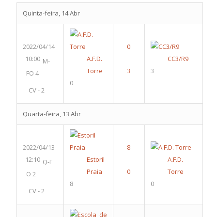
Quinta-feira, 14 Abr
2022/04/14
10:00
A.F.D.
CC3/R9
M-
Torre
3
FO 4
0
CV - 2
Quarta-feira, 13 Abr
2022/04/13
12:10
Estoril
A.F.D.
Q-F
Praia
Torre
O 2
8
0
CV - 2