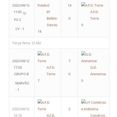
2022/04/13
11:05
EF
A.F.D.
Q-
Belém-
Torre
FO 3
Oeiras
0
CV - 1
14
Terça-feira, 12 Abr
2022/04/12
17:30
A.F.D.
G.D.
GRUPO B
Torre
Arenense
7
0
MARVÃO
- 1
2022/04/12
12:10
A.F.D.
Comércio