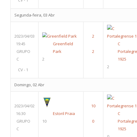
CV - 1
Segunda-feira, 03 Abr
2023/04/03
19:45
Greenfield
C 
GRUPO
Park
Portalegr
C
2
1925
2
CV - 1
Domingo, 02 Abr
2023/04/02
16:30
Estoril Praia
C 
GRUPO
10
Portalegr
C
1925
0