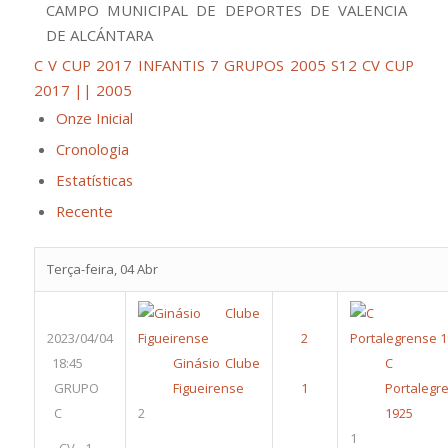
CAMPO MUNICIPAL DE DEPORTES DE VALENCIA
DE ALCÁNTARA
C V CUP 2017 INFANTIS 7 GRUPOS 2005 S12
CV CUP
2017 || 2005
Onze Inicial
Cronologia
Estatísticas
Recente
Terça-feira, 04 Abr
2023/04/04
18:45
Ginásio Clube
C 
GRUPO
Figueirense
Portalegr
C
2
1925
1