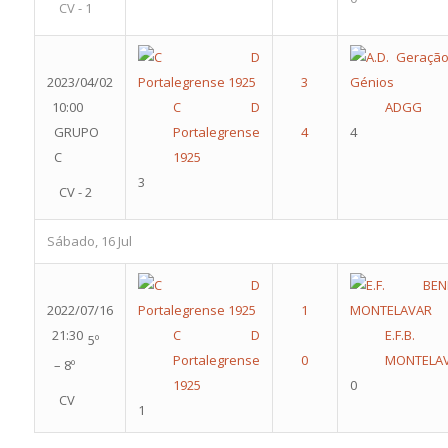
CV - 1
2023/04/02
10:00
C D
ADGG
GRUPO
Portalegrense
4
C
1925
3
CV - 2
Sábado, 16 Jul
2022/07/16
21:30
C D
E.F.B.
5º
Portalegrense
MONTELA
– 8º
1925
0
CV
1