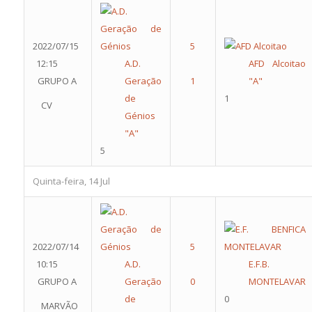
2022/07/15
12:15
A.D.
AFD Alcoitao
GRUPO A
Geração
"A"
de
1
CV
Génios
"A"
5
Quinta-feira, 14 Jul
2022/07/14
10:15
A.D.
E.F.B.
GRUPO A
Geração
MONTELAVAR
de
0
MARVÃO