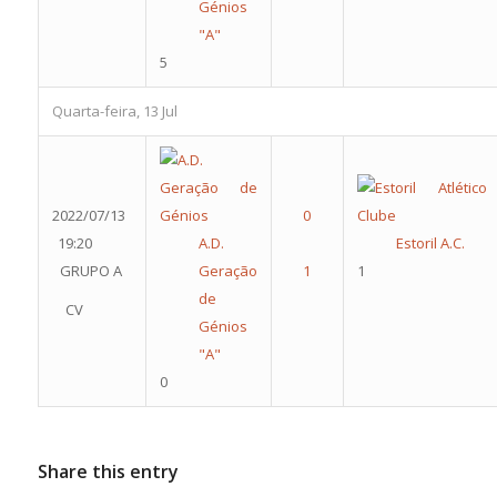
Génios
"A"
5
Quarta-feira, 13 Jul
2022/07/13
19:20
A.D.
Estoril A.C.
GRUPO A
Geração
1
de
CV
Génios
"A"
0
Share this entry