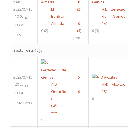
pen
2022/07/16
EF
A.D. Geração
10:05
Benfica
de Génios
M-
Almada
"A"
FO 2
0
(2)
0
(3)
CV
pen
Sexta-feira, 15 Jul
2022/07/15
20:25
A.D.
AFD Alcoitao
Q-
Geração
"B"
FO 4
de
0
MARVÃO
Génios
"A"
5