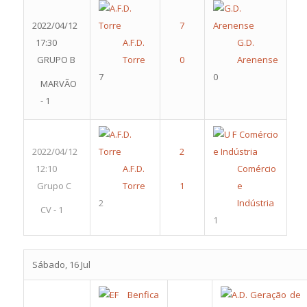
2022/04/12
17:30
A.F.D.
G.D.
GRUPO B
Torre
Arenense
7
0
MARVÃO
- 1
2022/04/12
12:10
A.F.D.
Comércio
Grupo C
Torre
e
2
Indústria
CV - 1
1
Sábado, 16 Jul