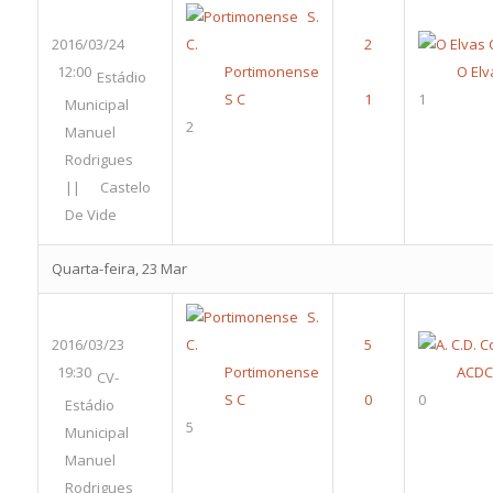
2016/03/24
12:00
Portimonense
O Elv
Estádio
S C
1
Municipal
2
Manuel
Rodrigues
|| Castelo
De Vide
Quarta-feira, 23 Mar
2016/03/23
19:30
Portimonense
ACDC
CV-
S C
0
Estádio
5
Municipal
Manuel
Rodrigues