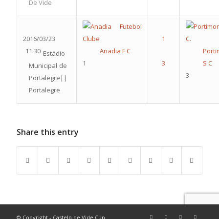
De Vide
2016/03/23
11:30
Anadia F C
Port
Estádio
1
S C
Municipal de
3
Portalegre||
Portalegre
Share this entry
© Copyright - Castelo de Vide Cup