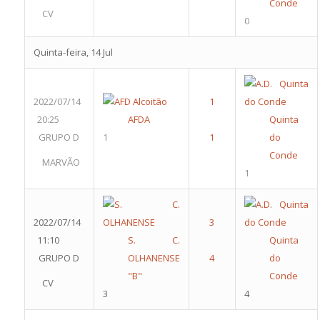
Conde
CV
0
Quinta-feira, 14 Jul
2022/07/14
20:25
AFDA
Quinta
GRUPO D
1
do
Conde
MARVÃO
1
2022/07/14
11:10
S. C.
Quinta
GRUPO D
OLHANENSE
do
"B"
Conde
CV
3
4