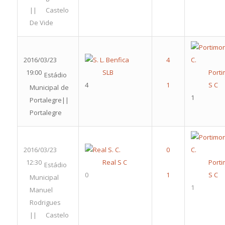
|| Castelo
De Vide
2016/03/23
19:00
SLB
Port
Estádio
4
S C
Municipal de
1
Portalegre||
Portalegre
2016/03/23
12:30
Real S C
Port
Estádio
0
S C
Municipal
1
Manuel
Rodrigues
|| Castelo