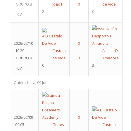
GRUPO B
João I
de Vide
2
0
CV
2026/07/10
10:20
Castelo
A. D.
GRUPO B
de Vide
Amadora
0
3
CV
Quinta-feira, 09 Jul
2026/07/09
09:05
Guinea
Castelo