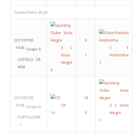
Quarta-feira, 05 Jul
2017/07/05
19:45
S C
C F
Grupo A
Vista
Andorinha
CASTELO DE
Alegre
1
VIDE
0
2017/07/05
10:45
CIF
S C Vista
Grupo A
14
Alegre
PORTALEGRE
0
- 1