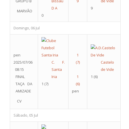
GRUPO B
Bissau
de Vide
D A
9
MARVÃO
0
Domingo, 06 Jul
pen
2025/07/06
C. F.
Castelo
08:15
Santa
de Vide
FINAL
Iria
1
(6)
TAÇA DA
1
(7)
AMIZADE
pen
CV
Sábado, 05 Jul