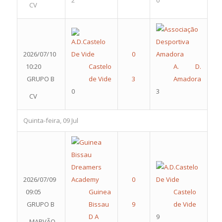
2
0
CV
2026/07/10
10:20
Castelo
A. D.
GRUPO B
de Vide
Amadora
0
3
CV
Quinta-feira, 09 Jul
2026/07/09
09:05
Guinea
Castelo
GRUPO B
Bissau
de Vide
D A
9
MARVÃO