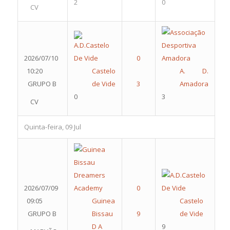
2
0
CV
2026/07/10
10:20
Castelo
A. D.
GRUPO B
de Vide
Amadora
0
3
CV
Quinta-feira, 09 Jul
2026/07/09
09:05
Guinea
Castelo
GRUPO B
Bissau
de Vide
D A
9