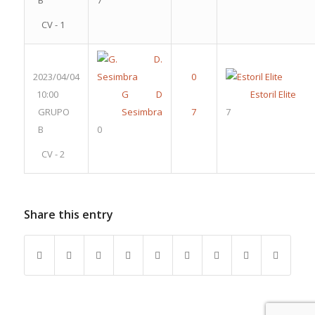
B
7
CV - 1
2023/04/04
10:00
G D
Estoril Elite
GRUPO
Sesimbra
7
B
0
CV - 2
Share this entry