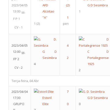
2023/04/05
AFD
G D Sesimbra
13:00
Alcoitao
1
M-
"A"
F P 1
1
(2)
pen
CV - 1
2023/04/05
12:00
G D
C D
M-
Sesimbra
Portalegrense
FP 2
4
1925
CV - 2
2
Terça-feira, 04 Abr
2023/04/04
17:30
Estoril
G D Sesimbra
GRUPO
Elite
0