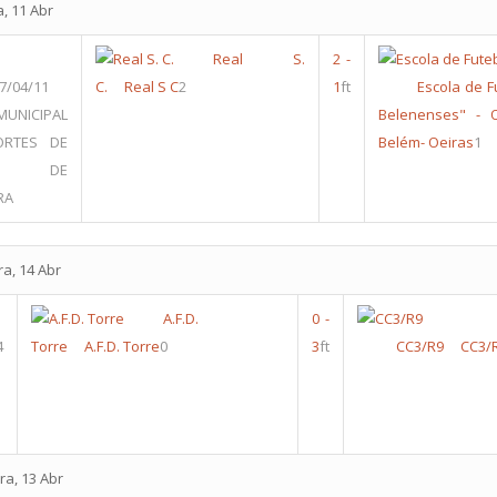
a, 11 Abr
Real S.
2
-
7/04/11
C.
Real S C
2
1
ft
Escola de F
UNICIPAL
Belenenses" - O
ORTES DE
Belém- Oeiras
1
CIA DE
RA
ra, 14 Abr
A.F.D.
0
-
4
Torre
A.F.D. Torre
0
3
ft
CC3/R9
CC3/
ra, 13 Abr