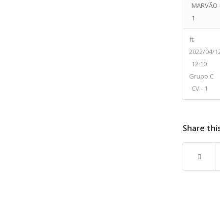
MARVÃO 
1
ft
2022/04/1
12:10
Grupo C
CV - 1
Share thi