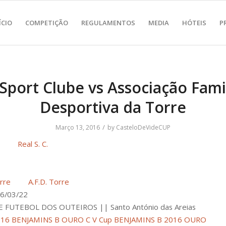
ÍCIO
COMPETIÇÃO
REGULAMENTOS
MEDIA
HÓTEIS
P
 Sport Clube vs Associação Famil
Desportiva da Torre
/
Março 13, 2016
by
CasteloDeVideCUP
Real S. C.
A.F.D. Torre
6/03/22
 FUTEBOL DOS OUTEIROS || Santo António das Areias
016 BENJAMINS B OURO
C V Cup BENJAMINS B 2016 OURO