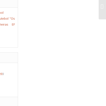
AC
de
utebol "Os
eiras
EF
R9
3