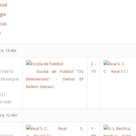
cial
gia
icas
e
ra, 13 Abr
2
-
7/04/13
Escola de Futebol "Os
1
ft
C.
Real S C
1
Municipal
Belenenses" - Oeiras
EF
Belém- Oeiras
2
s||
e Vide
ra, 12 Abr
Real S.
1
-