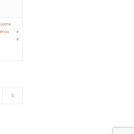
rcio e
rcio e