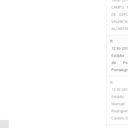
19:00
201
CAMPO M
DE DEP
VALEN
ALCÁNTA
ft
12:30
201
Estádio 
de Port
Portalegr
ft
12:30
201
Estádio 
Manuel
Rodrigue
Castelo D