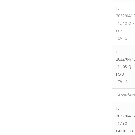
ft
2022/04/1
12:10
Q-F
O 2
CV - 2
ft
2022/04/1
11:05
Q-
FO 3
CV - 1
Terça-feir
ft
2022/04/1
17:30
GRUPO B