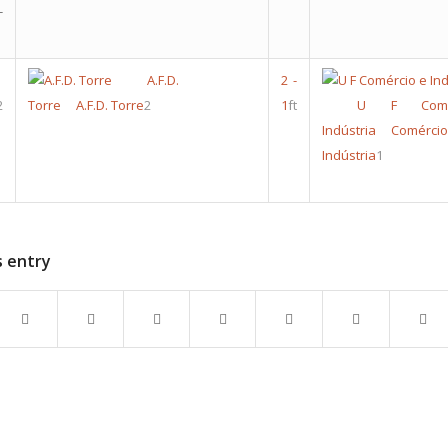
-
A.F.D.
2
-
2
Torre
A.F.D. Torre
2
1
ft
U F Comé
Indústria
Comé
Indústria
1
s entry