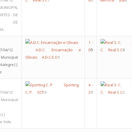
7/04/12
C.
Real S C
1
8
ft
Benfica
SLB
8
UNICIPAL
ORTES DE
CIA DE
RA
1
-
7/04/12
A.D.C. Encarnação e
0
ft
C.
Real S C
0
Municipal
Olivais
A.D.C.E.O
1
alegre||
e
Sporting
4
-
7/04/12
C. P.
SCP
4
2
ft
C.
Real S C
2
Municipal
s||
e Vide