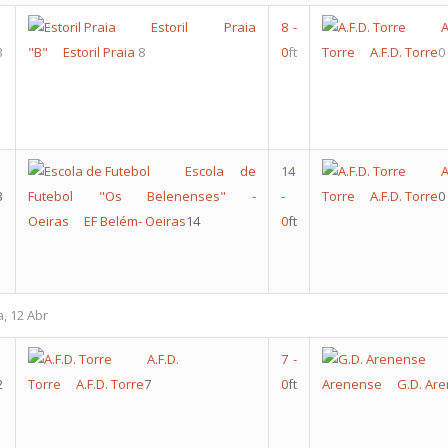
Estoril Praia
8
-
A
3
"B"
Estoril Praia
8
0
ft
Torre
A.F.D. Torre
0
Escola de
14
A
3
Futebol "Os Belenenses" -
-
Torre
A.F.D. Torre
0
Oeiras
EF Belém- Oeiras
14
0
ft
a, 12 Abr
A.F.D.
7
-
2
Torre
A.F.D. Torre
7
0
ft
Arenense
G.D. Ar