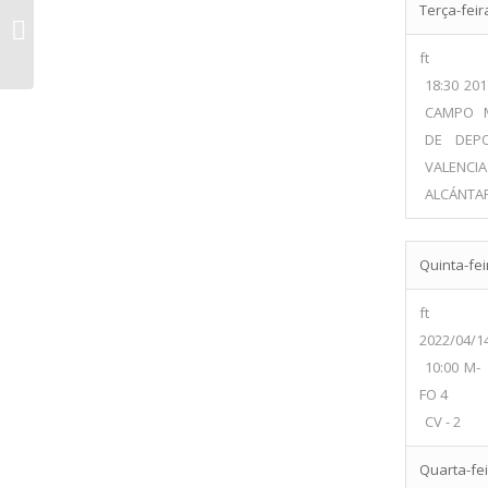
ACDC – Academia Clube Desportivo
Terça-feir
de Corroios vs Portimonense
Sporting...
ft
18:30
201
CAMPO M
DE DEP
VALEN
ALCÁNTA
Quinta-fei
ft
2022/04/1
10:00
M-
FO 4
CV - 2
Quarta-fei