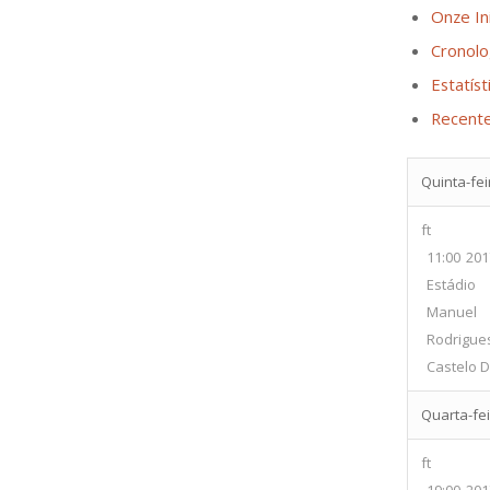
Onze Ini
Cronolo
Estatíst
Recent
Quinta-fei
ft
11:00
201
Estádio 
Manuel
Rodrigue
Castelo D
Quarta-fei
ft