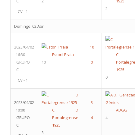
C
2
1925
2
CV - 1
Domingo, 02 Abr
2023/04/02
16:30
Estoril Praia
C 
GRUPO
10
Portalegr
C
1925
0
CV - 1
2023/04/02
10:00
C D
ADGG
GRUPO
Portalegrense
4
C
1925
3