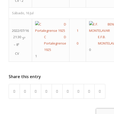
CV - 2
Sábado, 16 Jul
2022/07/16
21:30
C D
E.F.B.
5º
Portalegrense
MONTELA
– 8º
1925
0
CV
1
Share this entry