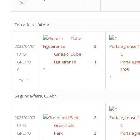
CV-1
Terça-feira, 04 Abr
2023/04/04
18:45
Ginásio Clube
C 
GRUPO
Figueirense
Portalegr
C
2
1925
1
CV - 1
Segunda-feira, 03 Abr
2023/04/03
19:45
Greenfield
C 
GRUPO
Park
Portalegr