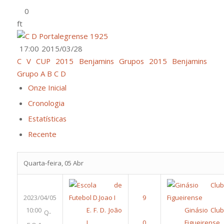
ft
17:00
2015/03/28
C V CUP 2015 Benjamins Grupos
2015 Benjamins
Grupo A B C D
Onze Inicial
Cronologia
Estatísticas
Recente
Quarta-feira, 05 Abr
2023/04/05
10:00
E. F. D. João
Ginásio Clu
Q-
I
Figueirense