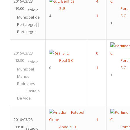
2016/03/23
19:00
SLB
Port
Estádio
4
S C
Municipal de
1
Portalegre||
Portalegre
2016/03/23
12:30
Real S C
Port
Estádio
0
S C
Municipal
1
Manuel
Rodrigues
|| Castelo
De Vide
2016/03/23
11:30
Anadia F C
Port
Estádio