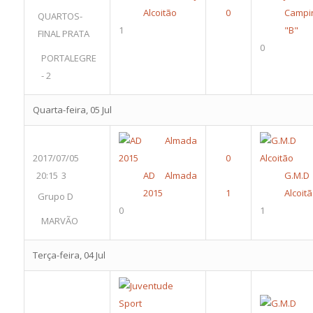
Alcoitão
Campi
QUARTOS-
1
"B"
FINAL PRATA
0
PORTALEGRE
- 2
Quarta-feira, 05 Jul
2017/07/05
20:15
3
AD Almada
G.M.D
2015
Alcoit
Grupo D
0
1
MARVÃO
Terça-feira, 04 Jul