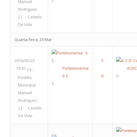
2
Manuel
Rodrigues
|| Castelo
De Vide
Quarta-feira, 23 Mar
2016/03/23
19:30
Portimonense
ACDC
CV-
S C
0
Estádio
5
Municipal
Manuel
Rodrigues
|| Castelo
De Vide