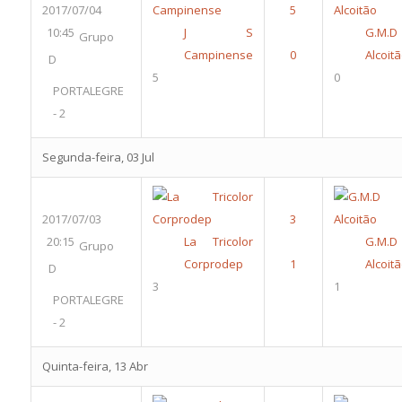
2017/07/04
10:45
J S
G.M.D
Grupo
Campinense
Alcoit
D
5
0
PORTALEGRE
- 2
Segunda-feira, 03 Jul
2017/07/03
20:15
La Tricolor
G.M.D
Grupo
Corprodep
Alcoit
D
3
1
PORTALEGRE
- 2
Quinta-feira, 13 Abr