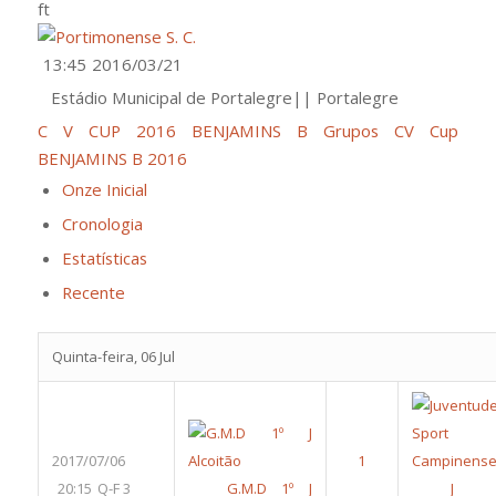
ft
13:45
2016/03/21
Estádio Municipal de Portalegre|| Portalegre
C V CUP 2016 BENJAMINS B Grupos
CV Cup
BENJAMINS B 2016
Onze Inicial
Cronologia
Estatísticas
Recente
Quinta-feira, 06 Jul
2017/07/06
20:15
Q-F 3
G.M.D 1º J
J