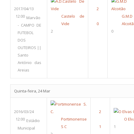
2017/04/13
12:00
Castelo de
G.M.D
Marvão
Vide
Alcoit
- CAMPO DE
2
0
FUTEBOL
DOS
OUTEIROS ||
Santo
António das
Areias
Quinta-feira, 24 Mar
2016/03/24
12:00
Portimonense
O Elv
Estádio
S C
1
Municipal