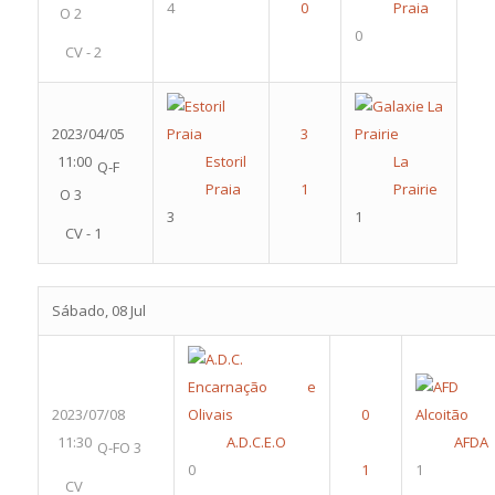
4
Praia
O 2
0
CV - 2
2023/04/05
11:00
Estoril
La
Q-F
Praia
Prairie
O 3
3
1
CV - 1
Sábado, 08 Jul
2023/07/08
11:30
A.D.C.E.O
AFDA
Q-FO 3
0
1
CV