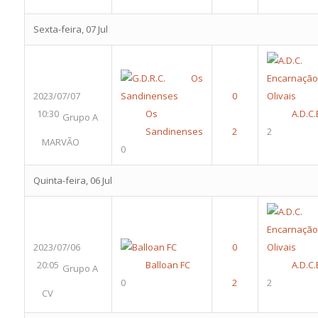
Sexta-feira, 07 Jul
2023/07/07
10:30
Os
A.D.C.
Grupo A
Sandinenses
2
MARVÃO
0
Quinta-feira, 06 Jul
2023/07/06
20:05
Balloan FC
A.D.C.
Grupo A
0
2
CV