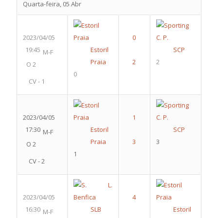
Quarta-feira, 05 Abr
2023/04/05
19:45
Estoril
SCP
M-F
Praia
2
O 2
0
CV - 1
2023/04/05
17:30
Estoril
SCP
M-F
Praia
3
O 2
1
CV - 2
2023/04/05
16:30
SLB
Estoril
M-F