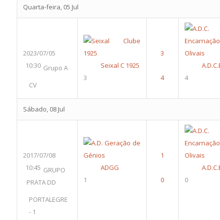
Quarta-feira, 05 Jul
2023/07/05
10:30
Seixal C 1925
A.D.C.
Grupo A
3
4
CV
Sábado, 08 Jul
2017/07/08
10:45
ADGG
A.D.C.
GRUPO
1
0
PRATA DD
PORTALEGRE
- 1