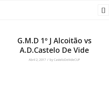
G.M.D 1º J Alcoitão vs
A.D.Castelo De Vide
/
Abril 2, 2017
by
CasteloDeVideCUP