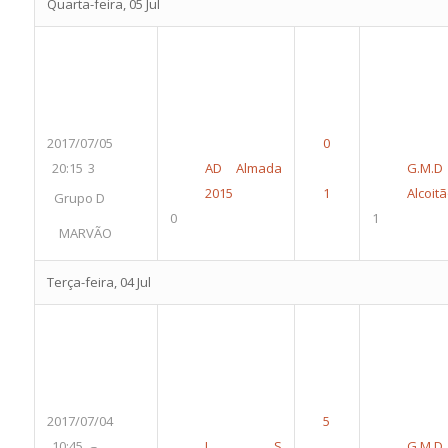
Quarta-feira, 05 Jul
2017/07/05
20:15
3
AD Almada
G.M.D
2015
Alcoit
Grupo D
0
1
MARVÃO
Terça-feira, 04 Jul
2017/07/04
10:45
J S
G.M.D