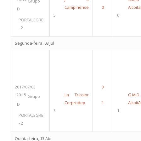
Grupo
Campinense
Alcoit
D
5
0
PORTALEGRE
- 2
Segunda-feira, 03 Jul
2017/07/03
20:15
La Tricolor
G.M.D
Grupo
Corprodep
Alcoit
D
3
1
PORTALEGRE
- 2
Quinta-feira, 13 Abr