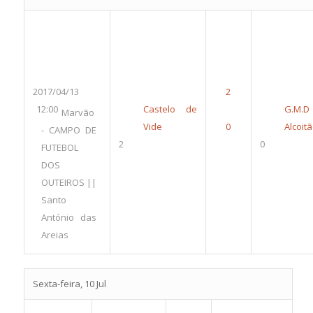
2017/04/13
12:00
Castelo de
G.M.D
Marvão
Vide
Alcoit
- CAMPO DE
2
0
FUTEBOL
DOS
OUTEIROS ||
Santo
António das
Areias
Sexta-feira, 10 Jul