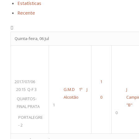
Estatísticas
Recente
Quinta-feira, 06 Jul
2017/07/06
20:15
Q-F 3
G.M.D 1º J
J
Alcoitão
Campi
QUARTOS-
1
"B"
FINAL PRATA
0
PORTALEGRE
- 2