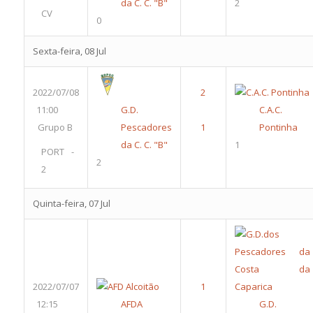
da C. C. "B"
2
CV
0
Sexta-feira, 08 Jul
2022/07/08
11:00
G.D.
C.A.C.
Grupo B
Pescadores
Pontinha
da C. C. "B"
1
PORT -
2
2
Quinta-feira, 07 Jul
2022/07/07
12:15
AFDA
G.D.