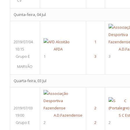
CV
Quinta-feira, 04 Jul
2019/07/04
10:15
AFDA
A.D.F
Grupo E
1
3
MARVÃO
Quarta-feira, 03 Jul
2019/07/03
19:00
A.D.Fazendense
S C Es
Grupo E
2
2