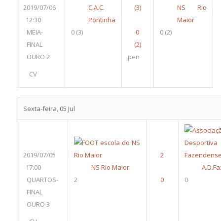
2019/07/06
C.A.C.
NS Rio
12:30
Pontinha
Maior
MEIA-
0
(3)
0
(2)
FINAL
OURO 2
pen
CV
Sexta-feira, 05 Jul
2019/07/05
17:00
NS Rio Maior
A.D.F
QUARTOS-
2
0
FINAL
OURO 3