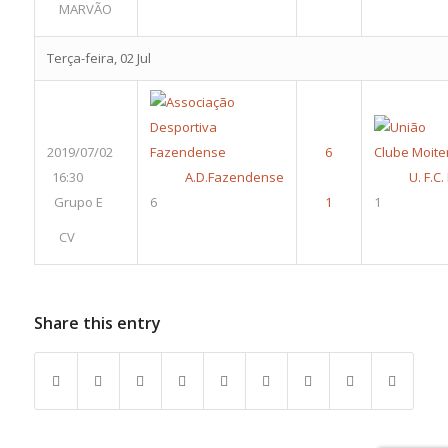
MARVÃO
Terça-feira, 02 Jul
2019/07/02
16:30
A.D.Fazendense
U. F.C
Grupo E
6
1
CV
Share this entry