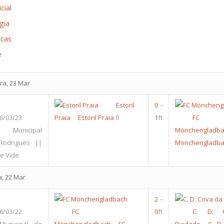
cial
gia
icas
e
ra, 23 Mar
Estoril
0
-
6/03/23
Praia
Estoril Praia
0
1
ft
FC
o Municipal
Mönchengladba
Rodrigues ||
Mönchengladba
e Vide
a, 22 Mar
2
-
6/03/22
FC
0
ft
C. D. 