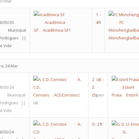
20 Mar
1
-
6/03/20
Académica
4
ft
FC
o Municipal
SF
Académica SF
1
Mönchengladba
Rodrigues ||
Mönchengladba
e Vide
ra, 24 Mar
A.
2
(4)
-
6/03/24
C.D.
2
Estoril
 Municipal
Corroios
ACDCorroios
2
(5)
pen
Praia
Estoril
Rodrigues ||
(4)
e Vide
A.
0
-
2
ft
6/03/24
C.D.
G. 