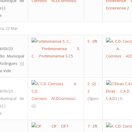
Municipal de
Corroios
ACDCorroios
0
Ericeirense
re||
Ericeirense
2
e
ra, 23 Mar
5
-
0
ft
6/03/23
Portimonense S.
A. 
dio Municipal
C.
Portimonense S C
5
Corroios
ACD
Rodrigues ||
e Vide
A.
2
(2)
-
6/03/23
C.D.
2
Elvas C.A.D
Municipal de
Corroios
ACDCorroios
2
(1)
pen
C.A.D
2
(1)
re||
(2)
e
CIF
CIF
7
7
-
2
ft