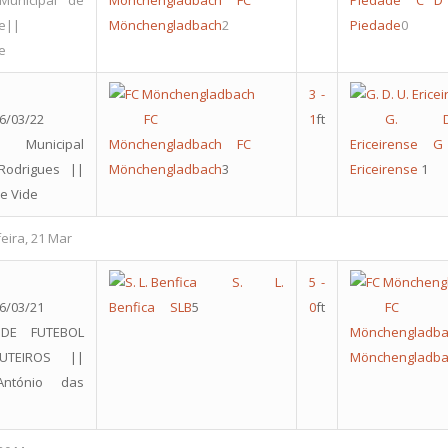
Municipal de
Mönchengladbach
FC
Piedade
C D
re||
Mönchengladbach
2
Piedade
0
e
3
-
6/03/22
FC
1
ft
G. D
o Municipal
Mönchengladbach
FC
Ericeirense
Rodrigues ||
Mönchengladbach
3
Ericeirense
1
e Vide
eira, 21 Mar
S. L.
5
-
6/03/21
Benfica
SLB
5
0
ft
FC
DE FUTEBOL
Mönchengladba
TEIROS ||
Mönchengladba
António das