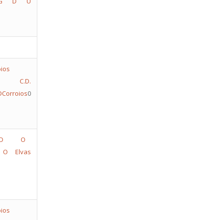
G D U
C.D.
Corroios
0
O
O Elvas