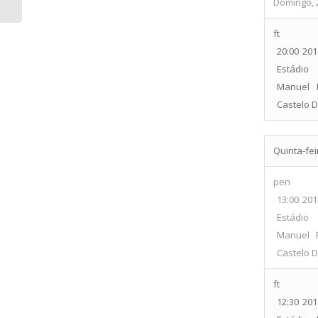
Domingo, 
ft
20:00
201
Estádi
Manuel 
Castelo D
Quinta-fei
pen
13:00
201
Estádio
Manuel 
Castelo D
ft
12:30
201