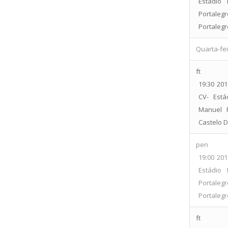
Estádio 
Portaleg
Portalegr
Quarta-fei
ft
19:30
201
CV- Está
Manuel 
Castelo D
pen
19:00
201
Estádio 
Portaleg
Portalegr
ft