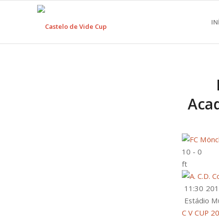
IN
Acad
10
-
0
ft
11:30
201
Estádio M
C V CUP 2