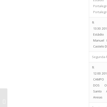
Estádio 
Portaleg
Portalegr
ft
13:30
201
Estádi
Manuel 
Castelo D
Segunda-f
ft
12:00
201
CAMPO 
DOS OU
Santo 
SPORTING SOCCER ACADEMY
Areias
RUSTENBURG vs Sport Clube Estrela
(Estrela de Porta...