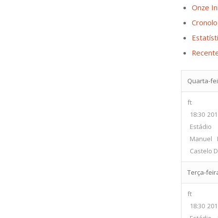
Onze Ini
Cronolo
Estatíst
Recent
Quarta-fei
ft
18:30
201
Estádi
Manuel 
Castelo D
Terça-feir
ft
18:30
201