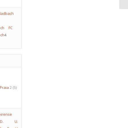
ch
FC
ch
4
 Praia
2
(5)
D. U.