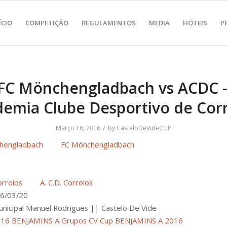
ÍCIO
COMPETIÇÃO
REGULAMENTOS
MEDIA
HÓTEIS
P
FC Mönchengladbach vs ACDC 
emia Clube Desportivo de Cor
/
Março 16, 2016
by
CasteloDeVideCUP
FC Mönchengladbach
A. C.D. Corroios
6/03/20
unicipal Manuel Rodrigues || Castelo De Vide
016 BENJAMINS A Grupos
CV Cup BENJAMINS A 2016