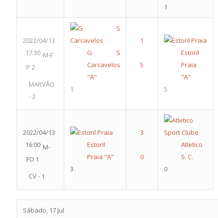
1
2022/04/13
17:30
G S
Estoril
M-F
Carcavelos
Praia
P 2
"A"
"A"
MARVÃO
1
5
- 2
2022/04/13
16:00
Estoril
Atletico
M-
Praia "A"
S. C.
FO 1
3
0
CV - 1
Sábado, 17 Jul