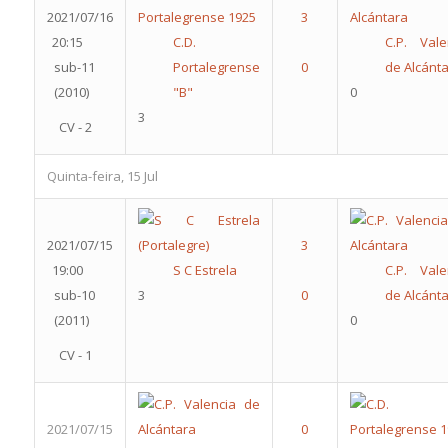
2021/07/16
20:15
C.D.
C.P. Vale
sub-11
Portalegrense
de Alcánt
(2010)
"B"
0
3
CV - 2
Quinta-feira, 15 Jul
2021/07/15
19:00
S C Estrela
C.P. Vale
sub-10
3
de Alcánt
(2011)
0
CV - 1
2021/07/15