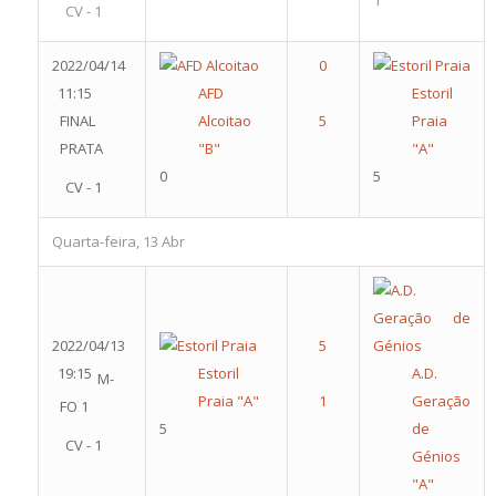
1
CV - 1
2022/04/14
11:15
AFD
Estoril
FINAL
Alcoitao
Praia
PRATA
"B"
"A"
0
5
CV - 1
Quarta-feira, 13 Abr
2022/04/13
19:15
Estoril
A.D.
M-
Praia "A"
Geração
FO 1
5
de
CV - 1
Génios
"A"