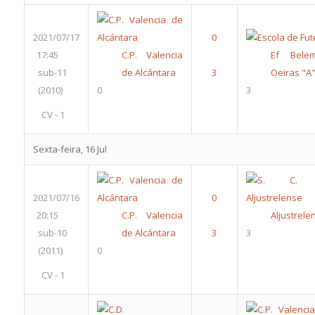
2021/07/17
17:45
C.P. Valencia
Ef Bele
sub-11
de Alcántara
Oeiras "A
(2010)
0
3
CV - 1
Sexta-feira, 16 Jul
2021/07/16
20:15
C.P. Valencia
Aljustrele
sub-10
de Alcántara
3
(2011)
0
CV - 1